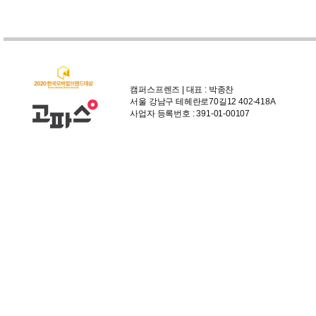
캠퍼스프렌즈 | 대표 : 박종찬
서울 강남구 테헤란로70길12 402-418A
사업자 등록번호 : 391-01-00107