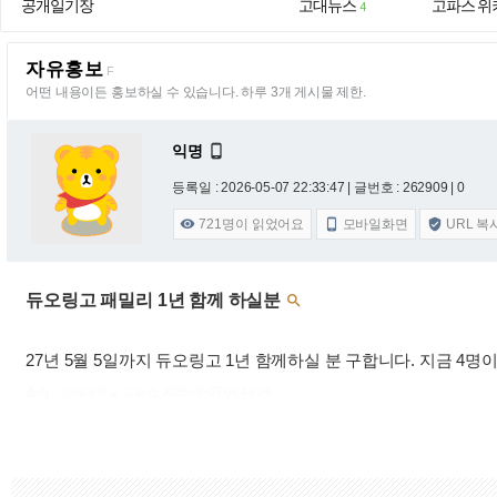
공개일기장
고대뉴스
고파스 위
4
자유홍보
F
어떤 내용이든 홍보하실 수 있습니다. 하루 3개 게시물 제한.
익명

등록일 : 2026-05-07 22:33:47
| 글번호 : 262909 | 0
721
명이 읽었어요
모바일화면
URL 복



듀오링고 패밀리 1년 함께 하실분

27년 5월 5일까지 듀오링고 1년 함께하실 분 구합니다. 지금 4명이
출처 : 고려대학교 고파스 2026-08-07 06:43:14: