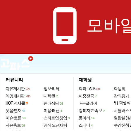
phone_android
모바일
커뮤니티
재학생
자유게시판
정보·리뷰
학과 TALK
학생회
221
60
익명게시판
대학원
이중전공
강의평가
786
2
2
학생식
HOT 게시물
연애상담
└ 쿠플라이
restaurant
24
웃음·연재
미용·패션
강의자료·족보
셔틀버스 
91
4
2
이슈·토론
스타트업·창업
동아리
열람실 (실
29
3
14
자유홍보
공식 오픈채팅
스터디
수강신청 
24
4