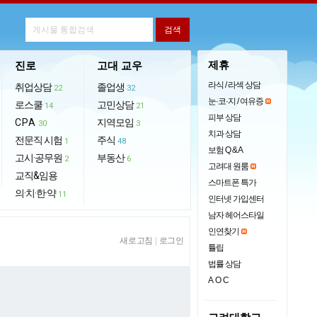
제휴
진로
고대 교우
라식 / 라섹 상담
취업상담
졸업생
22
32
눈·코·지 / 여유증
로스쿨
고민상담
14
21
피부 상담
CPA
지역모임
30
3
치과 상담
전문직 시험
주식
1
48
보험 Q & A
고시·공무원
부동산
2
6
고려대 원룸
교직&임용
스마트폰 특가
의·치·한·약
11
인터넷 가입센터
남자 헤어스타일
인연찾기
새로고침
|
로그인
튤립
법률 상담
AOC