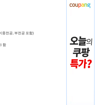
이중전공, 부전공 포함)
야 함