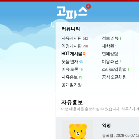
import_export
커뮤니티
자유게시판
정보·리뷰
242
1
익명게시판
대학원
798
1
HOT 게시물
연애상담
19
웃음·연재
미용·패션
93
5
이슈·토론
스타트업·창업
19
1
자유홍보
공식 오픈채팅
13
공개일기장
자유홍보
F
어떤 내용이든 홍보하실 수 있습니다. 하루 3개 
익명
등록일 : 2026-05-07 1