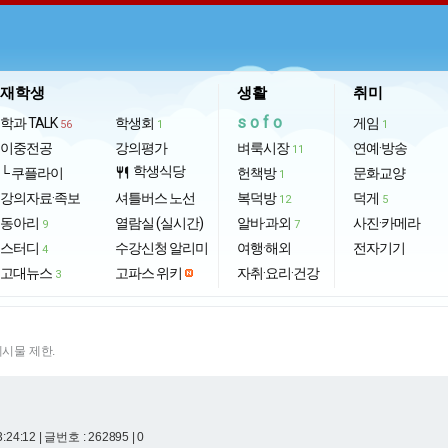
재학생
생활
취미
sofo
학과 TALK
학생회
게임
56
1
1
이중전공
강의평가
벼룩시장
연예·방송
11
학생식당
└ 쿠플라이
restaurant
헌책방
문화교양
1
강의자료·족보
셔틀버스 노선
복덕방
덕게
12
5
동아리
열람실 (실시간)
알바·과외
사진·카메라
9
7
스터디
수강신청 알리미
여행·해외
전자기기
4
고대뉴스
고파스 위키
자취·요리·건강
3
게시물 제한.
3:24:12
| 글번호 : 262895 | 0