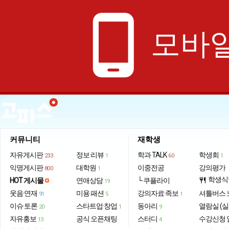
phone_android
모바일
커뮤니티
재학생
자유게시판
정보·리뷰
학과 TALK
학생회
233
1
60
1
익명게시판
대학원
이중전공
강의평가
800
1
학생식
HOT 게시물
연애상담
└ 쿠플라이
restaurant
19
웃음·연재
미용·패션
강의자료·족보
셔틀버스 
91
5
1
이슈·토론
스타트업·창업
동아리
열람실 (실
20
1
9
자유홍보
공식 오픈채팅
스터디
수강신청 
13
4