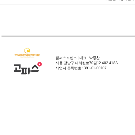
캠퍼스프렌즈 | 대표 : 박종찬
서울 강남구 테헤란로70길12 402-418A
사업자 등록번호 : 391-01-00107