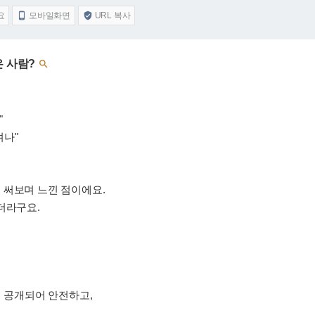
요
모바일화면
URL 복사


은 사람?

"
려나"
 써보며 느낀 점이에요.
더라구요.
이 공개되어 안전하고,