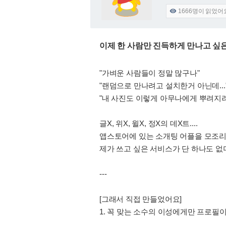
1666
명이 읽었어

이제 한 사람만 진득하게 만나고 싶
"가벼운 사람들이 정말 많구나"
"랜덤으로 만나려고 설치한거 아닌데...
"내 사진도 이렇게 아무나에게 뿌려지
글X, 위X, 윌X, 정X의 데X트....
앱스토어에 있는 소개팅 어플을 모조리
제가 쓰고 싶은 서비스가 단 하나도 없
---
[그래서 직접 만들었어요]
1. 꼭 맞는 소수의 이성에게만 프로필