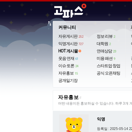
import_export
커뮤니티
자유게시판
정보·리뷰
252
2
익명게시판
대학원
727
2
HOT 게시물
연애상담
23
웃음·연재
미용·패션
61
9
이슈·토론
스타트업·창업
24
자유홍보
공식 오픈채팅
15
공개일기장
자유홍보
F
어떤 내용이든 홍보하실 수 있습니다. 하루 3개 
익명
등록일 : 2025-05-14 2