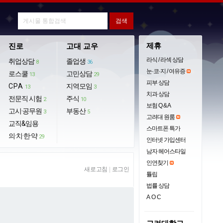
제휴
진로
고대 교우
라식 / 라섹 상담
취업상담
졸업생
8
36
눈·코·지 / 여유증
로스쿨
고민상담
13
29
피부 상담
CPA
지역모임
13
3
치과 상담
전문직 시험
주식
2
10
보험 Q & A
고시·공무원
부동산
3
5
고려대 원룸
교직&임용
스마트폰 특가
의·치·한·약
29
인터넷 가입센터
남자 헤어스타일
인연찾기
새로고침
|
로그인
튤립
법률 상담
AOC