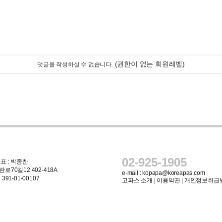
(권한이 없는 회원레벨)
댓글을 작성하실 수 없습니다.
02-925-1905
표 : 박종찬
로70길12 402-418A
e-mail :
kopapa@koreapas.com
91-01-00107
고파스 소개
|
이용약관
|
개인정보취급