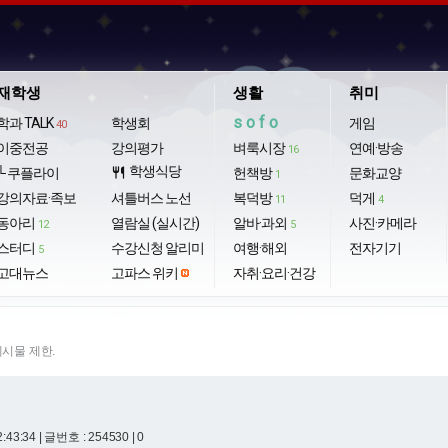
재학생
생활
취미
sofo
학과 TALK
학생회
게임
40
이중전공
강의평가
벼룩시장
연예·방송
16
학생식당
└ 쿠플라이
restaurant
헌책방
문화교양
1
강의자료·족보
셔틀버스 노선
복덕방
덕게
11
4
동아리
열람실 (실시간)
알바·과외
사진·카메라
12
5
스터디
수강신청 알리미
여행·해외
전자기기
5
고대뉴스
고파스 위키
자취·요리·건강
게시물 제한.
2:43:34
| 글번호 : 254530 | 0