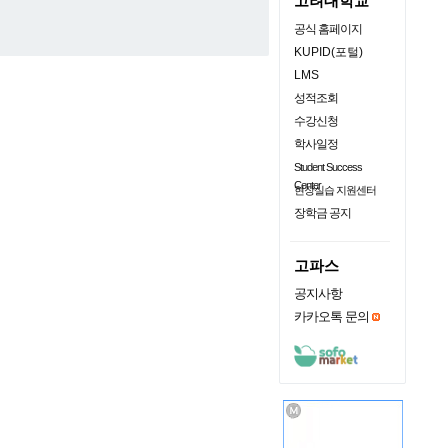
고려대학교
공식 홈페이지
KUPID(포털)
LMS
성적조회
수강신청
학사일정
Student Success
Center
현장실습 지원센터
장학금 공지
고파스
공지사항
카카오톡 문의