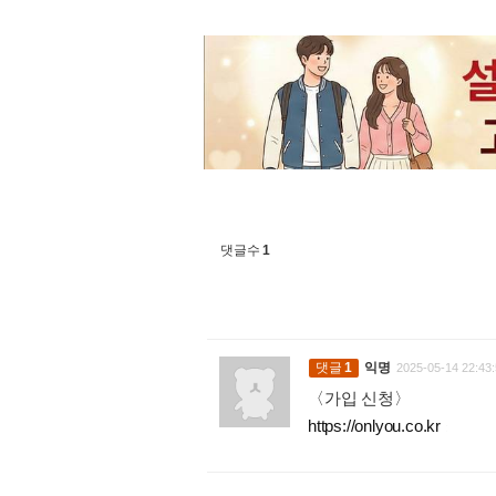
댓글수
1
댓글
1
익명
2025-05-14 22:43:
〈가입 신청〉
https://onlyou.co.kr
: