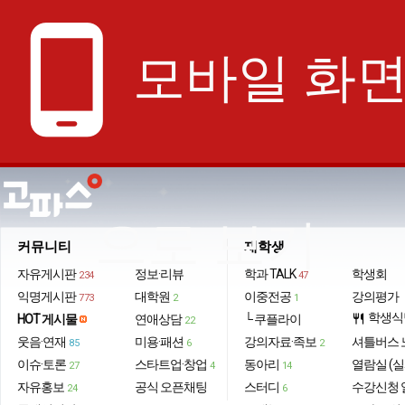
phone_android
모바일 화
으로 보기
커뮤니티
재학생
자유게시판
정보·리뷰
학과 TALK
학생회
234
47
익명게시판
대학원
이중전공
강의평가
773
2
1
학생식
HOT 게시물
연애상담
└ 쿠플라이
restaurant
22
웃음·연재
미용·패션
강의자료·족보
셔틀버스 
85
6
2
이슈·토론
스타트업·창업
동아리
열람실 (실
27
4
14
자유홍보
공식 오픈채팅
스터디
수강신청 
24
6