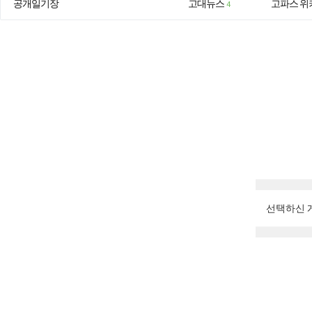
공개일기장
고대뉴스
고파스 위
4
선택하신 