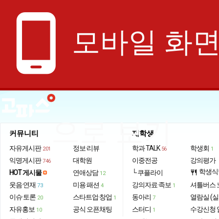
phone_android
모바일 화
으로 보기
커뮤니티
재학생
자유게시판
정보·리뷰
학과 TALK
학생회
201
56
1
익명게시판
대학원
이중전공
강의평가
746
학생식
HOT 게시물
연애상담
└ 쿠플라이
restaurant
12
웃음·연재
미용·패션
강의자료·족보
셔틀버스 
73
4
1
이슈·토론
스타트업·창업
동아리
열람실 (실
20
1
7
자유홍보
공식 오픈채팅
스터디
수강신청 
10
1