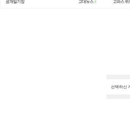
공개일기장
고대뉴스
고파스 위
3
선택하신 