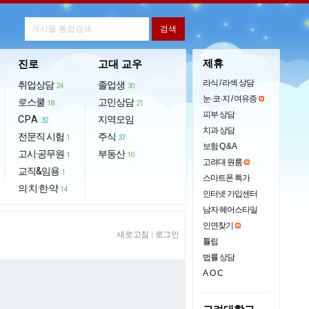
제휴
진로
고대 교우
라식 / 라섹 상담
취업상담
졸업생
24
30
눈·코·지 / 여유증
로스쿨
고민상담
18
21
피부 상담
CPA
지역모임
32
치과 상담
전문직 시험
주식
1
37
보험 Q & A
고시·공무원
부동산
1
10
고려대 원룸
교직&임용
1
스마트폰 특가
의·치·한·약
14
인터넷 가입센터
남자 헤어스타일
인연찾기
새로고침
|
로그인
튤립
법률 상담
AOC