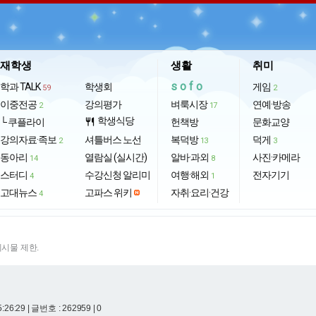
재학생
생활
취미
sofo
학과 TALK
학생회
게임
59
2
이중전공
강의평가
벼룩시장
연예·방송
2
17
학생식당
└ 쿠플라이
restaurant
헌책방
문화교양
강의자료·족보
셔틀버스 노선
복덕방
덕게
2
13
3
동아리
열람실 (실시간)
알바·과외
사진·카메라
14
8
스터디
수강신청 알리미
여행·해외
전자기기
4
1
고대뉴스
고파스 위키
자취·요리·건강
4
게시물 제한.
5:26:29
| 글번호 : 262959 | 0