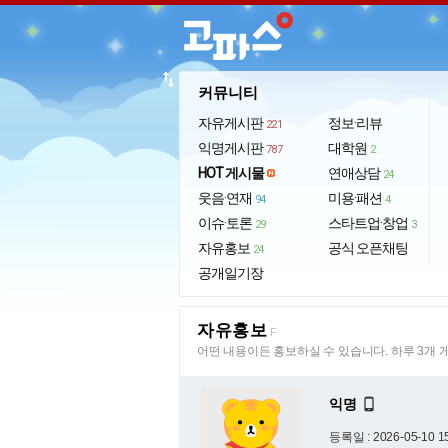
import_export
커뮤니티
자유게시판
정보·리뷰
221
익명게시판
대학원
787
2
HOT 게시물
연애상담
24
웃음·연재
미용·패션
94
4
이슈·토론
스타트업·창업
29
3
자유홍보
공식 오픈채팅
24
공개일기장
자유홍보
F
어떤 내용이든 홍보하실 수 있습니다. 하루 3개 
익명

등록일 : 2026-05-10 1