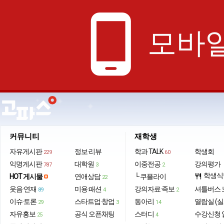
phone_android
모바일
커뮤니티
재학생
자유게시판
정보·리뷰
학과 TALK
학생회
229
60
익명게시판
대학원
이중전공
강의평가
787
3
2
학생식
HOT 게시물
연애상담
└ 쿠플라이
restaurant
22
웃음·연재
미용·패션
강의자료·족보
셔틀버스 
89
4
2
이슈·토론
스타트업·창업
동아리
열람실 (실
29
3
14
자유홍보
공식 오픈채팅
스터디
수강신청 
25
4