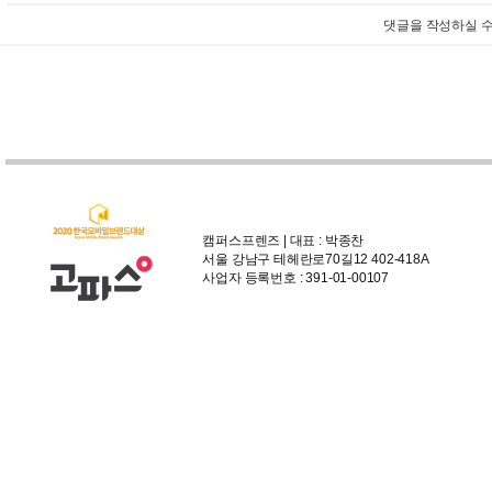
댓글을 작성하실 수
캠퍼스프렌즈 | 대표 : 박종찬
서울 강남구 테헤란로70길12 402-418A
사업자 등록번호 : 391-01-00107