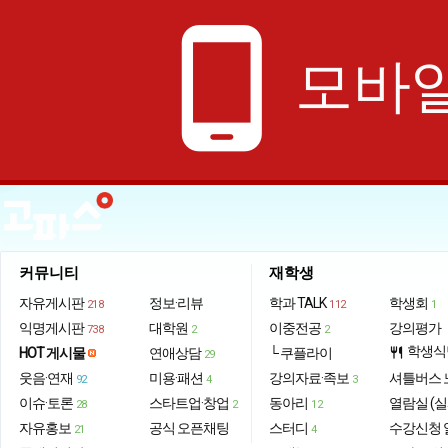
phone_android
모바일
커뮤니티
재학생
자유게시판
정보·리뷰
학과 TALK
학생회
218
112
1
익명게시판
대학원
이중전공
강의평가
738
2
2
학생식
HOT 게시물
연애상담
└ 쿠플라이
restaurant
29
웃음·연재
미용·패션
강의자료·족보
셔틀버스 
92
4
3
이슈·토론
스타트업·창업
동아리
열람실 (실
28
2
12
자유홍보
공식 오픈채팅
스터디
수강신청 
21
4