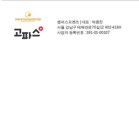
캠퍼스프렌즈 | 대표 : 박종찬
서울 강남구 테헤란로70길12 402-418A
사업자 등록번호 : 391-01-00107