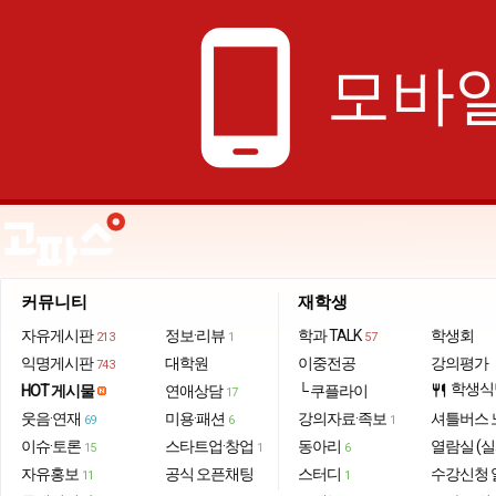
phone_android
모바일
커뮤니티
재학생
자유게시판
정보·리뷰
학과 TALK
학생회
213
1
57
익명게시판
대학원
이중전공
강의평가
743
학생식
HOT 게시물
연애상담
└ 쿠플라이
restaurant
17
웃음·연재
미용·패션
강의자료·족보
셔틀버스 
69
6
1
이슈·토론
스타트업·창업
동아리
열람실 (실
15
1
6
자유홍보
공식 오픈채팅
스터디
수강신청 
11
1