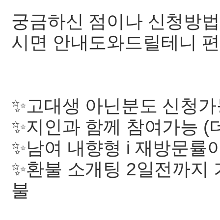
궁금하신 점이나 신청방법
시면 안내도와드릴테니 편하게
✨️고대생 아닌분도 신청가
✨️지인과 함께 참여가능 (
✨️남여 내향형 i 재방문률
✨️환불 소개팅 2일전까지
불