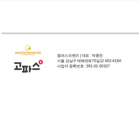
캠퍼스프렌즈 | 대표 : 박종찬
서울 강남구 테헤란로70길12 402-418A
사업자 등록번호 : 391-01-00107