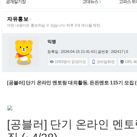
공개일기장
고대뉴스
고파스 위
3
자유홍보
F
어떤 내용이든 홍보하실 수 있습니다. 하루 3개 게시물 제한.
익명
등록일 : 2026-04-15 21:41:43
| 글번호 : 262417 | 0
1093
명이 읽었어요
모바일화면
URL 



[공블러] 단기 온라인 멘토링 대외활동, 든든멘토 115기 모집 (~
[공블러] 단기 온라인 멘토