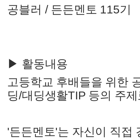
공블러 / 든든멘토 115기
▶ 활동내용
고등학교 후배들을 위한 공
딩/대딩생활TIP 등의 주제로
'든든멘토'는 자신이 직접 