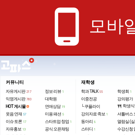
phone_android
모바일
커뮤니티
재학생
자유게시판
정보·리뷰
학과 TALK
학생회
217
1
55
1
익명게시판
대학원
이중전공
강의평가
783
학생식
HOT 게시물
연애상담
└ 쿠플라이
restaurant
19
웃음·연재
미용·패션
강의자료·족보
셔틀버스 
57
5
1
이슈·토론
스타트업·창업
동아리
열람실 (실
17
1
6
자유홍보
공식 오픈채팅
스터디
수강신청 
13
1