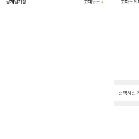
공개일기장
고대뉴스
고파스 위
3
선택하신 