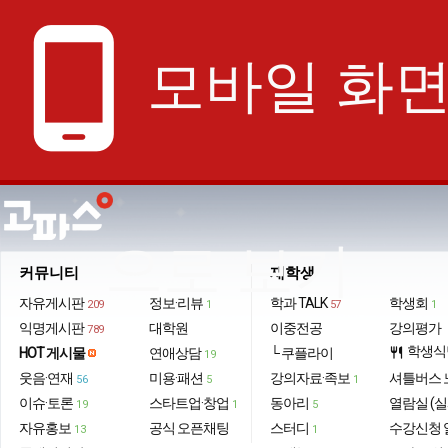
phone_android
모바일 화
으로 보기
커뮤니티
재학생
자유게시판
정보·리뷰
학과 TALK
학생회
209
1
57
1
익명게시판
대학원
이중전공
강의평가
789
학생식
HOT 게시물
연애상담
└ 쿠플라이
restaurant
19
웃음·연재
미용·패션
강의자료·족보
셔틀버스 
56
5
1
이슈·토론
스타트업·창업
동아리
열람실 (실
19
1
5
자유홍보
공식 오픈채팅
스터디
수강신청 
13
1