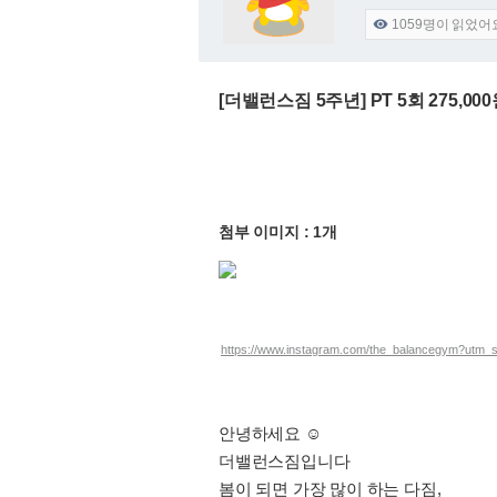
1059
명이 읽었어

[더밸런스짐 5주년] PT 5회 275,00
첨부 이미지 : 1개
https://www.instagram.com/the_balancegym?utm_
안녕하세요 ☺️
더밸런스짐입니다
봄이 되면 가장 많이 하는 다짐,