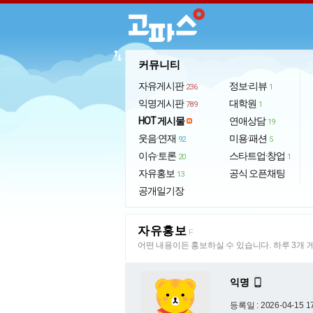
import_export
커뮤니티
자유게시판
정보·리뷰
236
1
익명게시판
대학원
789
1
HOT 게시물
연애상담
19
웃음·연재
미용·패션
92
5
이슈·토론
스타트업·창업
20
1
자유홍보
공식 오픈채팅
13
공개일기장
자유홍보
F
어떤 내용이든 홍보하실 수 있습니다. 하루 3개 
익명

등록일 : 2026-04-15 1