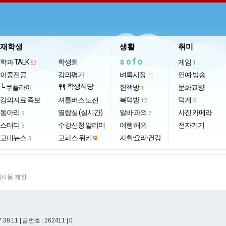
재학생
생활
취미
sofo
학과 TALK
학생회
게임
57
1
1
이중전공
강의평가
벼룩시장
연예·방송
11
학생식당
└ 쿠플라이
restaurant
헌책방
문화교양
1
강의자료·족보
셔틀버스 노선
복덕방
덕게
12
5
동아리
열람실 (실시간)
알바·과외
사진·카메라
9
7
스터디
수강신청 알리미
여행·해외
전자기기
3
고대뉴스
고파스 위키
자취·요리·건강
3
게시물 제한.
7:38:11
| 글번호 : 262411 | 0