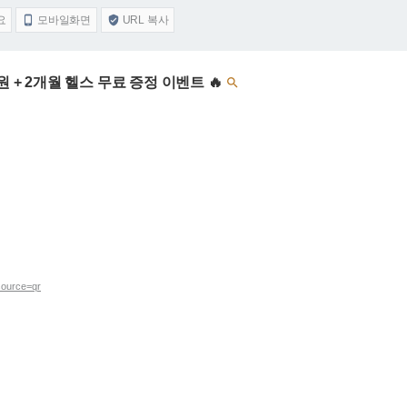
요
모바일화면
URL 복사


0원 + 2개월 헬스 무료 증정 이벤트 🔥

source=qr