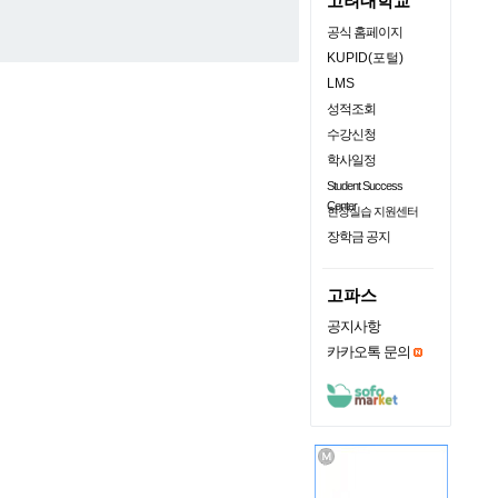
고려대학교
공식 홈페이지
KUPID(포털)
LMS
성적조회
수강신청
학사일정
Student Success
Center
현장실습 지원센터
장학금 공지
고파스
공지사항
카카오톡 문의