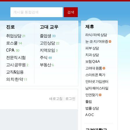
제휴
진로
고대 교우
라식 / 라섹 상담
취업상담
졸업생
21
33
눈·코·지 / 여유증
로스쿨
고민상담
14
22
피부 상담
CPA
지역모임
30
3
치과 상담
전문직 시험
주식
48
보험 Q & A
고시·공무원
부동산
2
6
고려대 원룸
교직&임용
스마트폰 특가
의·치·한·약
11
인터넷 가입센터
남자 헤어스타일
인연찾기
새로고침
|
로그인
튤립
법률 상담
AOC