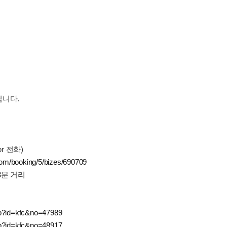
립니다.
or 전화)
com/booking/5/bizes/690709
3분 거리
hp?id=kfc&no=47989
hp?id=kfc&no=48917