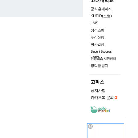
고려대학교
공식 홈페이지
KUPID(포털)
LMS
성적조회
수강신청
학사일정
Student Success
Center
현장실습 지원센터
장학금 공지
고파스
공지사항
카카오톡 문의