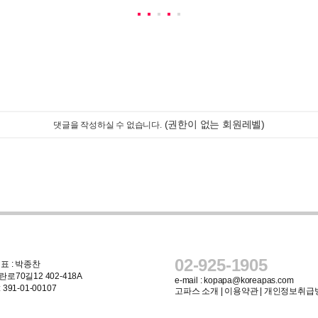
(권한이 없는 회원레벨)
댓글을 작성하실 수 없습니다.
02-925-1905
표 : 박종찬
로70길12 402-418A
e-mail :
kopapa@koreapas.com
91-01-00107
고파스 소개
|
이용약관
|
개인정보취급