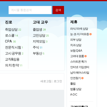
제휴
진로
고대 교우
라식 / 라섹 상담
취업상담
졸업생
22
28
눈·코·지 / 여유증
로스쿨
고민상담
14
25
피부 상담
CPA
지역모임
30
3
치과 상담
전문직 시험
주식
1
51
보험 Q & A
고시·공무원
부동산
2
5
고려대 원룸
교직&임용
스마트폰 특가
의·치·한·약
11
인터넷 가입센터
남자 헤어스타일
인연찾기
새로고침
|
로그인
튤립
법률 상담
AOC