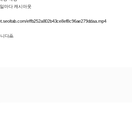
일주일마다 캐시아웃
set.seoltab.com/effb252a802b43ce8ef8c96ae279ddaa.mp4
니다🙇