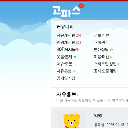
import_export
커뮤니티
자유게시판
정보·리뷰
246
1
익명게시판
대학원
803
1
HOT 게시물
연애상담
19
웃음·연재
미용·패션
94
5
이슈·토론
스타트업·창업
19
1
자유홍보
공식 오픈채팅
14
공개일기장
자유홍보
F
어떤 내용이든 홍보하실 수 있습니다. 하루 3개 
익명
등록일 : 2026-04-15 1