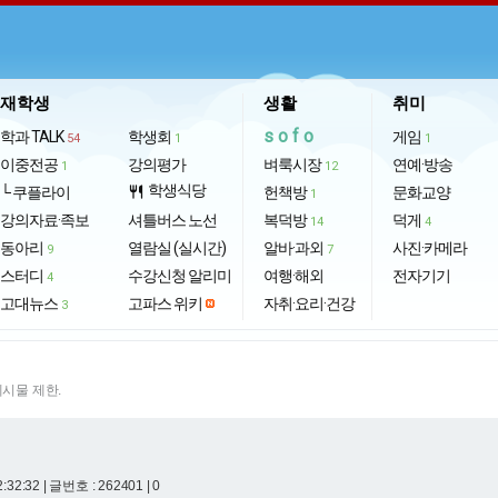
재학생
생활
취미
sofo
학과 TALK
학생회
게임
54
1
1
이중전공
강의평가
벼룩시장
연예·방송
1
12
학생식당
└ 쿠플라이
restaurant
헌책방
문화교양
1
강의자료·족보
셔틀버스 노선
복덕방
덕게
14
4
동아리
열람실 (실시간)
알바·과외
사진·카메라
9
7
스터디
수강신청 알리미
여행·해외
전자기기
4
고대뉴스
고파스 위키
자취·요리·건강
3
게시물 제한.
2:32:32
| 글번호 : 262401 | 0