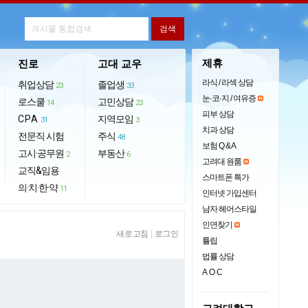
제휴
진로
고대 교우
라식 / 라섹 상담
취업상담
졸업생
23
33
눈·코·지 / 여유증
로스쿨
고민상담
14
23
피부 상담
CPA
지역모임
31
3
치과 상담
전문직 시험
주식
48
보험 Q & A
고시·공무원
부동산
2
6
고려대 원룸
교직&임용
스마트폰 특가
의·치·한·약
11
인터넷 가입센터
남자 헤어스타일
인연찾기
새로고침
|
로그인
튤립
법률 상담
AOC