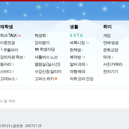
재학생
생활
취미
sofo
학과 TALK
학생회
게임
59
1
이중전공
강의평가
벼룩시장
연예·방송
10
학생식당
└ 쿠플라이
restaurant
헌책방
문화교양
1
강의자료·족보
셔틀버스 노선
복덕방
덕게
1
13
5
동아리
열람실 (실시간)
알바·과외
사진·카메라
9
6
스터디
수강신청 알리미
여행·해외
전자기기
4
고대뉴스
고파스 위키
자취·요리·건강
3
게시물 제한.
4:55:13
| 글번호 : 262717 | 0