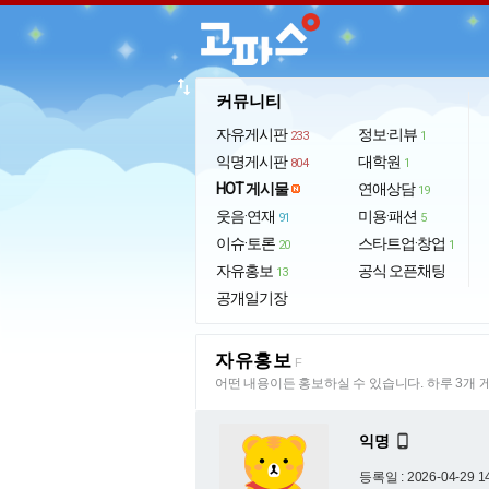
import_export
커뮤니티
자유게시판
정보·리뷰
233
1
익명게시판
대학원
804
1
HOT 게시물
연애상담
19
웃음·연재
미용·패션
91
5
이슈·토론
스타트업·창업
20
1
자유홍보
공식 오픈채팅
13
공개일기장
자유홍보
F
어떤 내용이든 홍보하실 수 있습니다. 하루 3개 
익명

등록일 : 2026-04-29 1