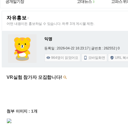
공개일기장
고대뉴스
고파스 위
3
자유홍보
F
어떤 내용이든 홍보하실 수 있습니다. 하루 3개 게시물 제한.
익명
등록일 : 2026-04-22 16:23:17
| 글번호 : 262552 | 0
964
명이 읽었어요
모바일화면
URL 복



VR실험 참가자 모집합니다!

첨부 이미지 : 1개