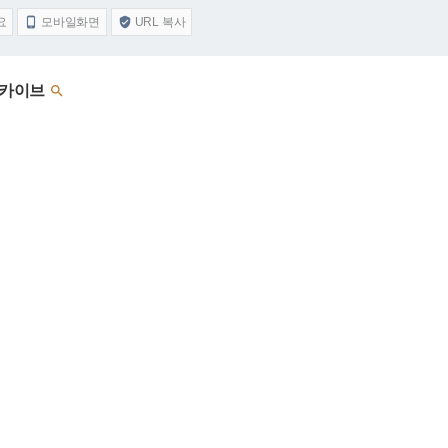
요
모바일화면
URL 복사


 아카이브
