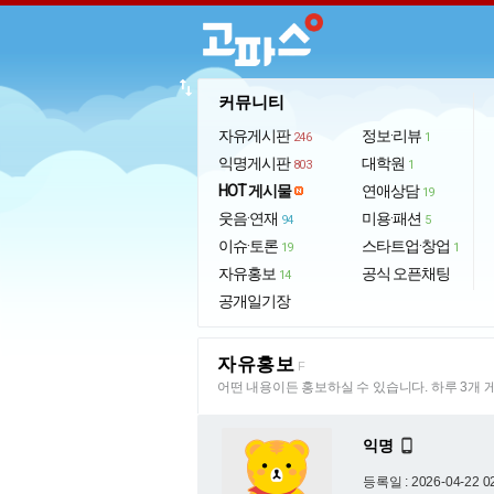
import_export
커뮤니티
자유게시판
정보·리뷰
246
1
익명게시판
대학원
803
1
HOT 게시물
연애상담
19
웃음·연재
미용·패션
94
5
이슈·토론
스타트업·창업
19
1
자유홍보
공식 오픈채팅
14
공개일기장
자유홍보
F
어떤 내용이든 홍보하실 수 있습니다. 하루 3개 
익명

등록일 : 2026-04-22 0