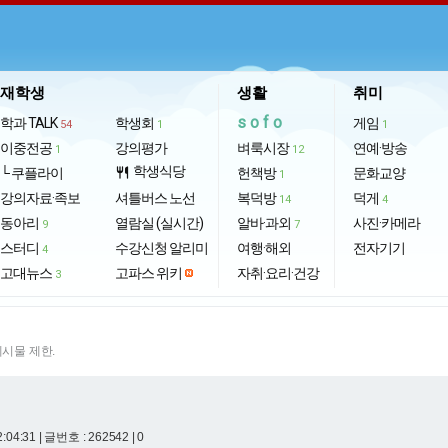
재학생
생활
취미
sofo
학과 TALK
학생회
게임
54
1
1
이중전공
강의평가
벼룩시장
연예·방송
1
12
학생식당
└ 쿠플라이
restaurant
헌책방
문화교양
1
강의자료·족보
셔틀버스 노선
복덕방
덕게
14
4
동아리
열람실 (실시간)
알바·과외
사진·카메라
9
7
스터디
수강신청 알리미
여행·해외
전자기기
4
고대뉴스
고파스 위키
자취·요리·건강
3
게시물 제한.
2:04:31
| 글번호 : 262542 | 0