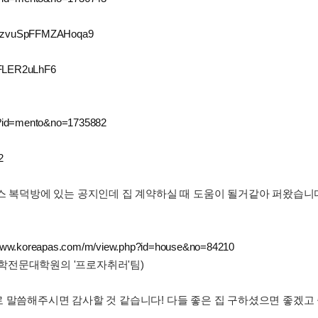
/6UzvuSpFFMZAHoqa9
XFLER2uLhF6
p?id=mento&no=1735882
2
스 복덕방에 있는 공지인데 집 계약하실 때 도움이 될거같아 퍼왔습니다
/www.koreapas.com/m/view.php?id=house&no=84210
 법학전문대학원의 '프로자취러'팀)
 말씀해주시면 감사할 것 같습니다! 다들 좋은 집 구하셨으면 좋겠고 