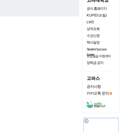
고려대학교
공식 홈페이지
KUPID(포털)
LMS
성적조회
수강신청
학사일정
Student Success
Center
현장실습 지원센터
장학금 공지
고파스
공지사항
카카오톡 문의