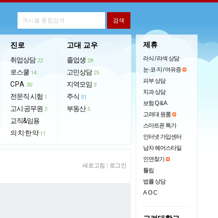
제휴
진로
고대 교우
라식 / 라섹 상담
취업상담
졸업생
22
28
눈·코·지 / 여유증
로스쿨
고민상담
14
25
피부 상담
CPA
지역모임
30
3
치과 상담
전문직 시험
주식
1
51
보험 Q & A
고시·공무원
부동산
2
5
고려대 원룸
교직&임용
스마트폰 특가
의·치·한·약
11
인터넷 가입센터
남자 헤어스타일
인연찾기
새로고침
|
로그인
튤립
법률 상담
AOC