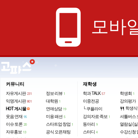
phone_android
모바일
커뮤니티
재학생
자유게시판
정보·리뷰
학과 TALK
학생회
231
1
57
1
익명게시판
대학원
이중전공
강의평가
801
1
학생식
HOT 게시물
연애상담
└ 쿠플라이
restaurant
19
웃음·연재
미용·패션
강의자료·족보
셔틀버스 
95
5
1
이슈·토론
스타트업·창업
동아리
열람실 (실
20
1
9
자유홍보
공식 오픈채팅
스터디
수강신청 
13
4