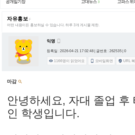
공개일기장
고대뉴스
고파스 위
3
자유홍보
F
어떤 내용이든 홍보하실 수 있습니다. 하루 3개 게시물 제한.
익명

등록일 : 2026-04-21 17:02:48
| 글번호 : 262535 | 0
1166
명이 읽었어요
모바일화면
URL 



마감

안녕하세요, 자대 졸업 후
인 학생입니다.