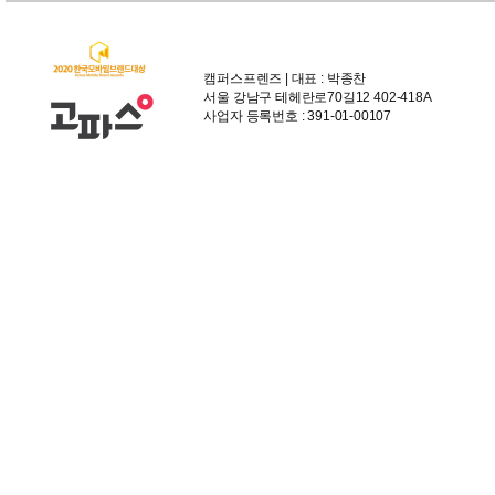
캠퍼스프렌즈 | 대표 : 박종찬
서울 강남구 테헤란로70길12 402-418A
사업자 등록번호 : 391-01-00107