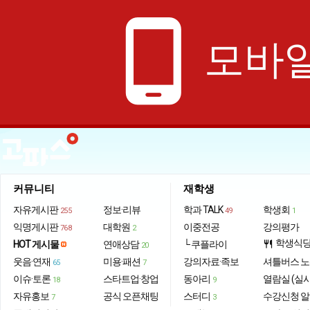
phone_android
모바일
커뮤니티
재학생
자유게시판
정보·리뷰
학과 TALK
학생회
255
49
1
익명게시판
대학원
이중전공
강의평가
768
2
학생식
HOT 게시물
연애상담
└ 쿠플라이
restaurant
20
웃음·연재
미용·패션
강의자료·족보
셔틀버스 
65
7
이슈·토론
스타트업·창업
동아리
열람실 (실
18
9
자유홍보
공식 오픈채팅
스터디
수강신청 
7
3