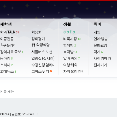
재학생
생활
취미
sofo
학과 TALK
학생회
게임
59
1
이중전공
강의평가
벼룩시장
연예·방송
10
학생식당
└ 쿠플라이
restaurant
헌책방
문화교양
2
강의자료·족보
셔틀버스 노선
복덕방
덕게
1
14
6
동아리
열람실 (실시간)
알바·과외
사진·카메라
5
7
스터디
수강신청 알리미
여행·해외
전자기기
2
고대뉴스
고파스 위키
자취·요리·건강
3
게시물 제한.
3:10:14
| 글번호 : 262649 | 0