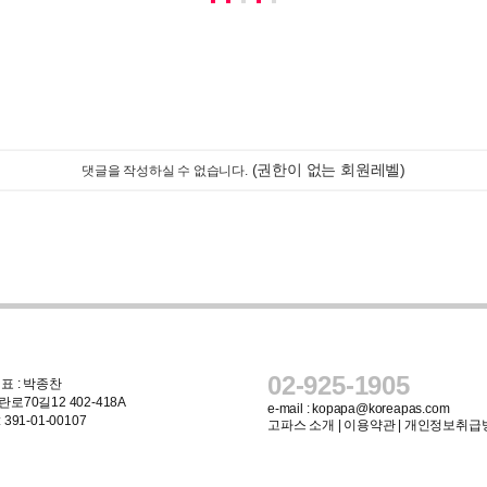
(권한이 없는 회원레벨)
댓글을 작성하실 수 없습니다.
02-925-1905
표 : 박종찬
로70길12 402-418A
e-mail :
kopapa@koreapas.com
91-01-00107
고파스 소개
|
이용약관
|
개인정보취급