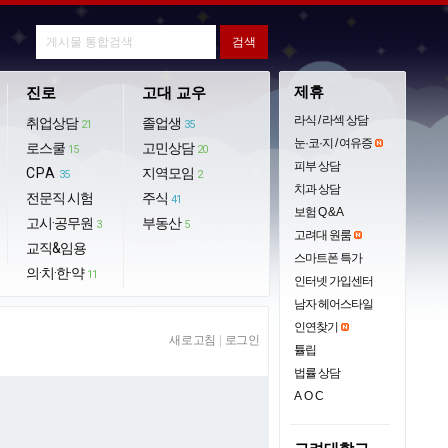
제휴
진로
고대 교우
라식 / 라섹 상담
취업상담
졸업생
21
35
눈·코·지 / 여유증
로스쿨
고민상담
15
20
피부 상담
CPA
지역모임
35
2
치과 상담
전문직 시험
주식
41
보험 Q & A
고시·공무원
부동산
3
5
고려대 원룸
교직&임용
스마트폰 특가
의·치·한·약
11
인터넷 가입센터
남자 헤어스타일
인연찾기
새로고침
|
로그인
튤립
법률 상담
AOC