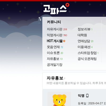
import_export
커뮤니티
자유게시판
정보·리뷰
208
1
익명게시판
대학원
780
HOT 게시물
연애상담
20
웃음·연재
미용·패션
72
4
이슈·토론
스타트업·창업
20
1
자유홍보
공식 오픈채팅
13
공개일기장
자유홍보
F
어떤 내용이든 홍보하실 수 있습니다. 하루 3개 
익명

등록일 : 2026-04-27 1