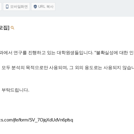
모바일화면
URL 복사


모집]

에서 연구를 진행하고 있는 대학원생들입니다. “불확실성에 대한 인내
.
 모두 분석의 목적으로만 사용되며, 그 외의 용도로는 사용되지 않습니
 부탁드립니다.
rics.com/jfe/form/SV_7OjqXdUdVn6pfsq