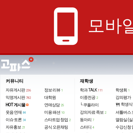
phone_android
모바일
커뮤니티
재학생
자유게시판
정보·리뷰
학과 TALK
학생회
236
1
111
1
익명게시판
대학원
이중전공
강의평가
782
2
학생식
HOT 게시물
연애상담
└ 쿠플라이
restaurant
25
웃음·연재
미용·패션
강의자료·족보
셔틀버스 
84
10
2
이슈·토론
스타트업·창업
동아리
열람실 (실
34
2
7
자유홍보
공식 오픈채팅
스터디
수강신청 
21
4