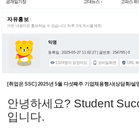
공개일기장
고대뉴스
고파스 위
4
자유홍보
F
어떤 내용이든 홍보하실 수 있습니다. 하루 3개 게시물 제한.
익명
등록일 : 2025-05-27 11:02:27
| 글번호 : 254795 | 0
1324
명이 읽었어요
모바일화면
URL 



[취업은 SSC] 2025년 5월 다섯째주 기업채용행사(상담회/설
안녕하세요? Student Suc
입니다.