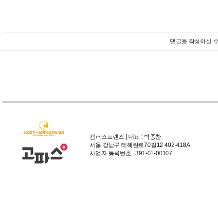
댓글을 작성하실 수
캠퍼스프렌즈 | 대표 : 박종찬
서울 강남구 테헤란로70길12 402-418A
사업자 등록번호 : 391-01-00107