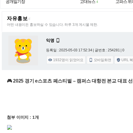
공개일기장
고대뉴스
고파스 위
4
자유홍보
F
어떤 내용이든 홍보하실 수 있습니다. 하루 3개 게시물 제한.
익명

등록일 : 2025-05-03 17:52:34
| 글번호 : 254281 | 0
1932
명이 읽었어요
모바일화면
URL 



🎮 2025 경기 e스포츠 페스티벌 – 캠퍼스 대항전 본교 대표
첨부 이미지 : 1개