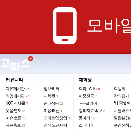
phone_android
모바일
커뮤니티
재학생
자유게시판
정보·리뷰
학과 TALK
학생회
226
60
익명게시판
대학원
이중전공
강의평가
773
3
2
학생식
HOT 게시물
연애상담
└ 쿠플라이
restaurant
22
웃음·연재
미용·패션
강의자료·족보
셔틀버스 
94
4
2
이슈·토론
스타트업·창업
동아리
열람실 (실
29
3
14
자유홍보
공식 오픈채팅
스터디
수강신청 
25
5