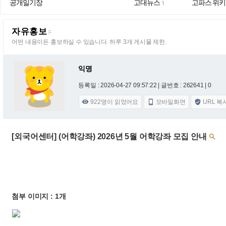
공개일기장
고대뉴스
고파스 위키
1
자유홍보
F
어떤 내용이든 홍보하실 수 있습니다. 하루 3개 게시물 제한.
익명
등록일 : 2026-04-27 09:57:22
| 글번호 : 262641 | 0
922
명이 읽었어요
모바일화면
URL 복



[외국어센터] (어학강좌) 2026년 5월 어학강좌 모집 안내

첨부 이미지 : 1개