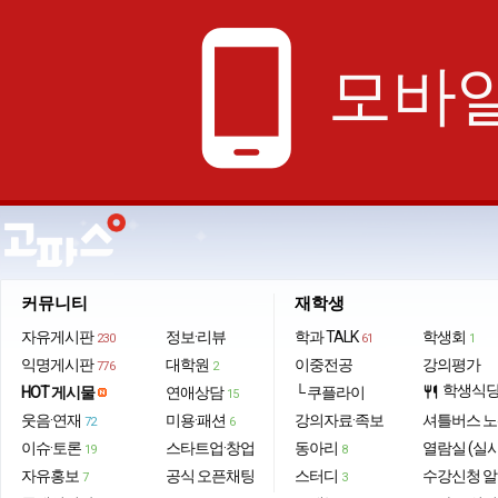
phone_android
모바일
커뮤니티
재학생
자유게시판
정보·리뷰
학과 TALK
학생회
230
61
1
익명게시판
대학원
이중전공
강의평가
776
2
학생식
HOT 게시물
연애상담
└ 쿠플라이
restaurant
15
웃음·연재
미용·패션
강의자료·족보
셔틀버스 
72
6
이슈·토론
스타트업·창업
동아리
열람실 (실
19
8
자유홍보
공식 오픈채팅
스터디
수강신청 
7
3