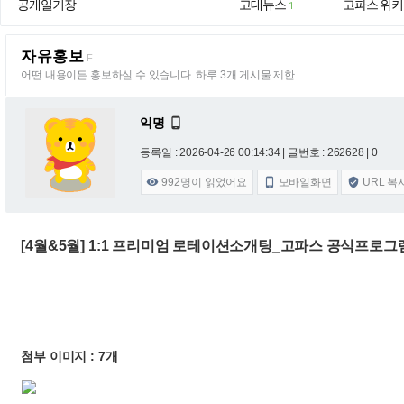
공개일기장
고대뉴스
고파스 위키
1
자유홍보
F
어떤 내용이든 홍보하실 수 있습니다. 하루 3개 게시물 제한.
익명

등록일 : 2026-04-26 00:14:34
| 글번호 : 262628 | 0
992
명이 읽었어요
모바일화면
URL 복



[4월&5월] 1:1 프리미엄 로테이션소개팅_고파스 공식프로그램
첨부 이미지 : 7개