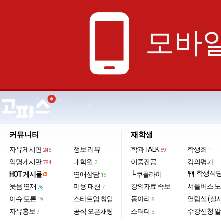
phone_android
모바일
커뮤니티
재학생
자유게시판
정보·리뷰
학과 TALK
학생회
246
59
1
익명게시판
대학원
이중전공
강의평가
784
2
학생식
HOT 게시물
연애상담
└ 쿠플라이
restaurant
15
웃음·연재
미용·패션
강의자료·족보
셔틀버스 
76
7
이슈·토론
스타트업·창업
동아리
열람실 (실
19
8
자유홍보
공식 오픈채팅
스터디
수강신청 
7
3