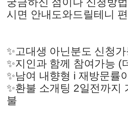
궁금하신 점이나 신청방법
시면 안내도와드릴테니 편하게
✨️고대생 아닌분도 신청가
✨️지인과 함께 참여가능 (
✨️남여 내향형 i 재방문률
✨️환불 소개팅 2일전까지
불