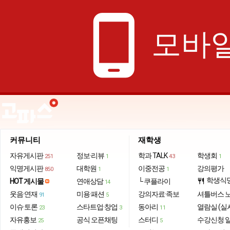
phone_android
모바일
커뮤니티
재학생
자유게시판
정보·리뷰
학과 TALK
학생회
251
1
43
1
익명게시판
대학원
이중전공
강의평가
850
1
1
학생식
HOT 게시물
연애상담
└ 쿠플라이
restaurant
14
웃음·연재
미용·패션
강의자료·족보
셔틀버스 
91
5
이슈·토론
스타트업·창업
동아리
열람실 (실
23
3
11
자유홍보
공식 오픈채팅
스터디
수강신청 
25
5