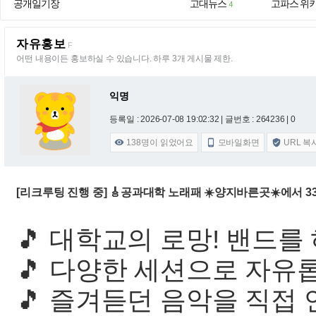
공개일기장
고대뉴스
고파스 위
4
자유홍보
F
어떤 내용이든 홍보하실 수 있습니다. 하루 3개 게시물 제한.
익명
등록일 : 2026-07-08 19:02:32
| 글번호 : 264236 | 0
138
명이 읽었어요
모바일화면
URL 복



[리크루팅 진행 중] 🎸공과대학 노래패 ☀️양지바른곳☀️에서 3
🎵 대학교의 로망! 밴드를
🎵 다양한 세션으로 자유
🎵 즐겨듣던 음악을 직접