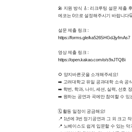
🎤 지원 방식 🎸: 리크루팅 설문 제
에코는 0으로 설정해주시기 바랍니다
설문 제출 링크 :
https://forms.gle/ka526SHGdJjyfmAs7
영상 제출 링크 :
https://open.kakao.com/o/s9xJTQBi
🌻 양지바른곳을 소개해주세요!
➡️ 고려대학교 유일 공과대학 소속 공
➡️ 학번, 학과, 나이, 세션, 실력, 선호
➡️ 원하는 공연과 곡에만 참여할 수 
🗓 활동 일정이 궁금해요!
📍 1년에 3번 정기공연과 그 외 크고 
📍 노베이스도 쉽게 입문할 수 있는 악