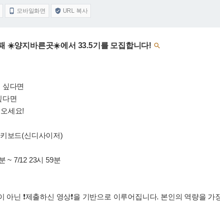
모바일화면
URL 복사


패 ☀️양지바른곳☀️에서 33.5기를 모집합니다!

고 싶다면
싶다면
오세요!
럼, 키보드(신디사이저)
 ~ 7/12 23시 59분
이 아닌 ❗제출하신 영상❗을 기반으로 이루어집니다. 본인의 역량을 가