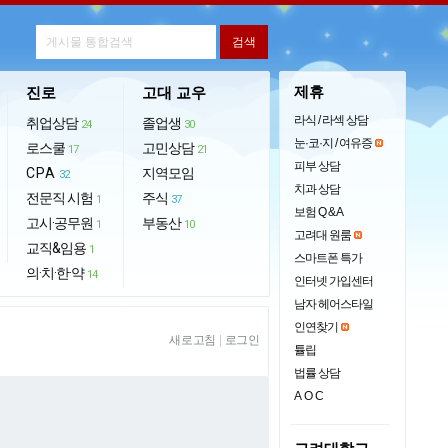
제휴
진로
고대 교우
라식 / 라섹 상담
취업상담
졸업생
24
30
눈·코·지 / 여유증
로스쿨
고민상담
17
21
피부 상담
CPA
지역모임
32
치과 상담
전문직 시험
주식
1
37
보험 Q & A
고시·공무원
부동산
1
10
고려대 원룸
교직&임용
1
스마트폰 특가
의·치·한·약
14
인터넷 가입센터
남자 헤어스타일
인연찾기
새로고침
|
로그인
튤립
법률 상담
AOC