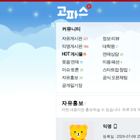
import_export
커뮤니티
자유게시판
정보·리뷰
221
익명게시판
대학원
786
2
HOT 게시물
연애상담
24
웃음·연재
미용·패션
91
4
이슈·토론
스타트업·창업
29
3
자유홍보
공식 오픈채팅
24
공개일기장
자유홍보
F
어떤 내용이든 홍보하실 수 있습니다. 하루 3개 
익명

등록일 : 2026-07-08 1