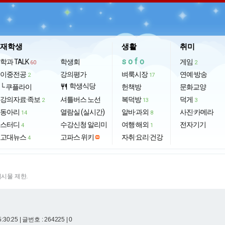
재학생
생활
취미
sofo
학과 TALK
학생회
게임
60
2
이중전공
강의평가
벼룩시장
연예·방송
2
17
학생식당
└ 쿠플라이
restaurant
헌책방
문화교양
강의자료·족보
셔틀버스 노선
복덕방
덕게
2
13
3
동아리
열람실 (실시간)
알바·과외
사진·카메라
14
8
스터디
수강신청 알리미
여행·해외
전자기기
4
1
고대뉴스
고파스 위키
자취·요리·건강
4
게시물 제한.
5:30:25
| 글번호 : 264225 | 0