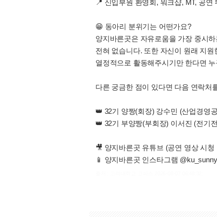
📍 신입부원 환영회, 워크샵, MT, 공
😁 동아리 분위기는 어떤가요?
양지바른곳은 자유로움을 가장 중시하는
전혀 없습니다. 또한 자신이 원래 지원
열정적으로 활동해주시기만 한다면 누
다른 궁금한 점이 있다면 다음 연락처를
👑 32기 양짱(회장) 강수민 (산업경영공학부 
👑 32기 부양짱(부회장) 이서진 (전기전자공
🎥 양지바른곳 유튜브 (공연 영상 시청 가능!)
📱 양지바른곳 인스타그램 @ku_sunnys
출처 : 고려대학교 고파스 2026-08-07 06:48:32: