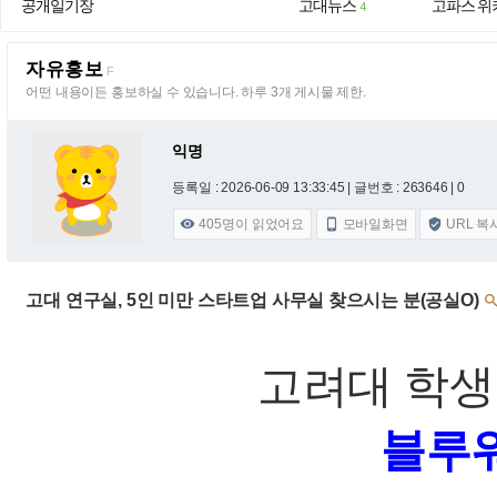
공개일기장
고대뉴스
고파스 위
4
자유홍보
F
어떤 내용이든 홍보하실 수 있습니다. 하루 3개 게시물 제한.
익명
등록일 : 2026-06-09 13:33:45
| 글번호 : 263646 | 0
405
명이 읽었어요
모바일화면
URL 복



고대 연구실, 5인 미만 스타트업 사무실 찾으시는 분(공실O)
고려대 학
블루