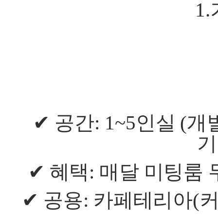
1.
✔
공간
: 1~5
인실
(
개
기
✔
혜택
:
매달 미팅룸 
✔
공용
:
카페테리아
(