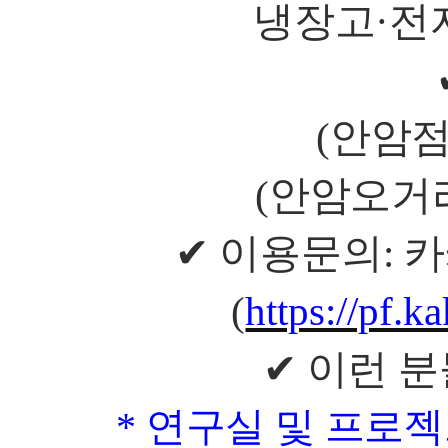
냉장고
·
전
(
안암
(
안암오거
✔
이용문의
:
카
(
https://pf.
✔
이런 
*
연구실 및 프로젝