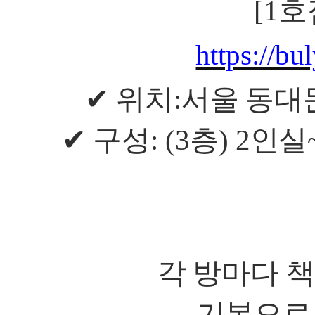
[1
호
https://
✔
위치
:
서울 동대
✔
구성
: (3
층
) 2
인실
각 방마다 
기본으로