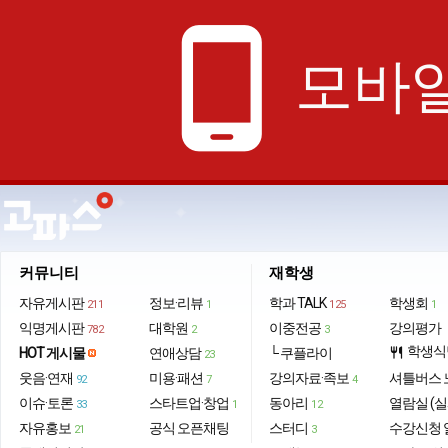
phone_android
모바일
커뮤니티
재학생
자유게시판
정보·리뷰
학과 TALK
학생회
211
1
125
1
익명게시판
대학원
이중전공
강의평가
782
2
3
학생식
HOT 게시물
연애상담
└ 쿠플라이
restaurant
23
웃음·연재
미용·패션
강의자료·족보
셔틀버스 
92
7
4
이슈·토론
스타트업·창업
동아리
열람실 (실
33
1
12
자유홍보
공식 오픈채팅
스터디
수강신청 
21
3