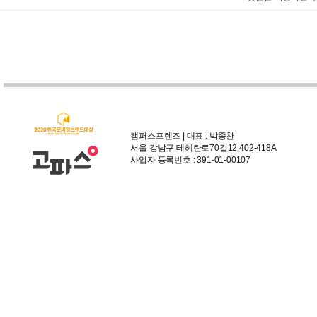
캠퍼스프렌즈 | 대표 : 박종찬
서울 강남구 테헤란로70길12 402-418A
사업자 등록번호 : 391-01-00107