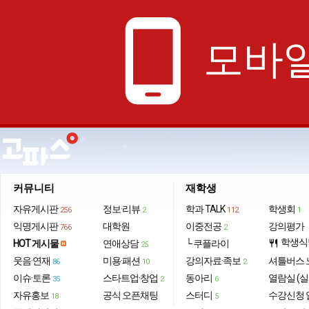
phone_android
모바일
커뮤니티
재학생
자유게시판
정보·리뷰
학과 TALK
학생회
256
2
112
1
익명게시판
대학원
이중전공
강의평가
766
2
학생식
HOT 게시물
연애상담
└ 쿠플라이
restaurant
25
웃음·연재
미용·패션
강의자료·족보
셔틀버스 
86
10
2
이슈·토론
스타트업·창업
동아리
열람실 (실
35
2
6
자유홍보
공식 오픈채팅
스터디
수강신청 
18
5