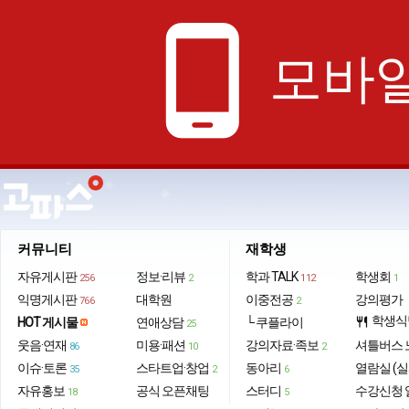
phone_android
모바일
커뮤니티
재학생
자유게시판
정보·리뷰
학과 TALK
학생회
256
2
112
1
익명게시판
대학원
이중전공
강의평가
766
2
학생식
HOT 게시물
연애상담
└ 쿠플라이
restaurant
25
웃음·연재
미용·패션
강의자료·족보
셔틀버스 
86
10
2
이슈·토론
스타트업·창업
동아리
열람실 (실
35
2
6
자유홍보
공식 오픈채팅
스터디
수강신청 
18
5