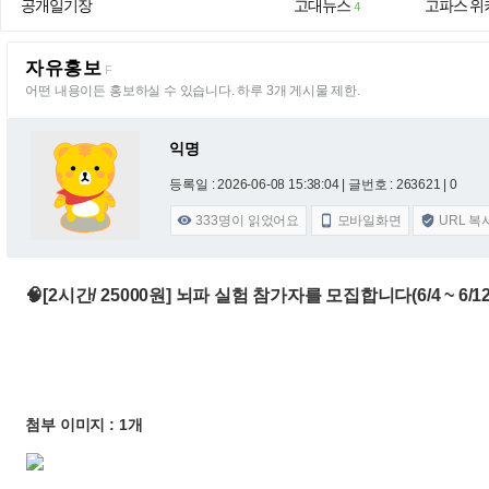
공개일기장
고대뉴스
고파스 위
4
자유홍보
F
어떤 내용이든 홍보하실 수 있습니다. 하루 3개 게시물 제한.
익명
등록일 : 2026-06-08 15:38:04
| 글번호 : 263621 | 0
333
명이 읽었어요
모바일화면
URL 복



🧠[2시간/ 25000원] 뇌파 실험 참가자를 모집합니다(6/4 ~ 6/12
첨부 이미지 : 1개