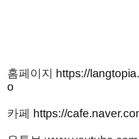
홈페이지
https://langtopia
o
카페
https://cafe.naver.c