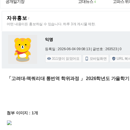
공개일기장
고대뉴스
고파스 위
4
자유홍보
F
어떤 내용이든 홍보하실 수 있습니다. 하루 3개 게시물 제한.
익명
등록일 : 2026-06-04 09:08:13
| 글번호 : 263523 | 0
311
명이 읽었어요
모바일화면
URL 복



「고려대-맥쿼리대 통번역 학위과정 」 2026학년도 가을학기
첨부 이미지 : 1개