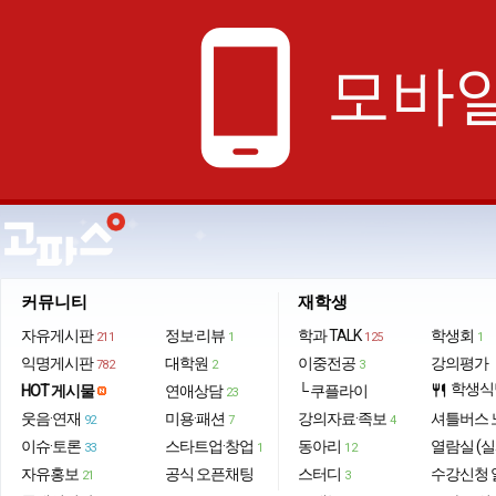
phone_android
모바일
커뮤니티
재학생
자유게시판
정보·리뷰
학과 TALK
학생회
211
1
125
1
익명게시판
대학원
이중전공
강의평가
782
2
3
학생식
HOT 게시물
연애상담
└ 쿠플라이
restaurant
23
웃음·연재
미용·패션
강의자료·족보
셔틀버스 
92
7
4
이슈·토론
스타트업·창업
동아리
열람실 (실
33
1
12
자유홍보
공식 오픈채팅
스터디
수강신청 
21
3