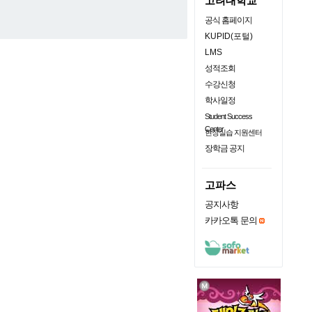
고려대학교
공식 홈페이지
KUPID(포털)
LMS
성적조회
수강신청
학사일정
Student Success
Center
현장실습 지원센터
장학금 공지
고파스
공지사항
카카오톡 문의