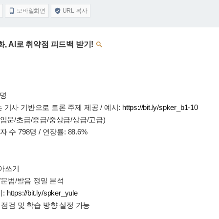
모바일화면
URL 복사


화, AI로 취약점 피드백 받기!

1명
력 있는 기사 기반으로 토론 주제 제공 / 예시:
https://bit.ly/spker_b1-10
입문/초급/중급/중상급/상급/고급)
 수 798명 / 연장률: 88.6%
 받아쓰기
어휘/문법/발음 정밀 분석
시:
https://bit.ly/spker_yule
 점검 및 학습 방향 설정 가능