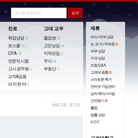
제휴
진로
고대 교우
라식 / 라섹 상담
취업상담
졸업생
27
23
눈·코·지 / 여유증
로스쿨
고민상담
19
24
피부 상담
CPA
지역모임
29
2
치과 상담
전문직 시험
주식
33
보험 Q & A
고시·공무원
부동산
6
7
고려대 원룸
교직&임용
스마트폰 특가
의·치·한·약
8
인터넷 가입센터
남자 헤어스타일
인연찾기
새로고침
|
로그인
튤립
법률 상담
AOC