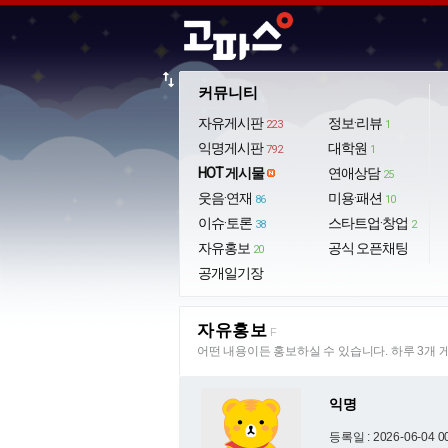
import_export
커뮤니티
자유게시판
정보·리뷰
223
1
익명게시판
대학원
792
1
HOT 게시물
연애상담
25
웃음·연재
미용·패션
86
10
이슈·토론
스타트업·창업
38
2
자유홍보
공식 오픈채팅
20
공개일기장
자유홍보
F
어떤 내용이든 홍보하실 수 있습니다. 하루 3개 
익명
등록일 : 2026-06-04 0