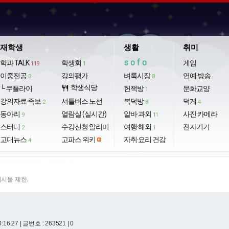
재학생
생활
취미
sofo
학과 TALK
학생회
게임
119
1
이중전공
강의평가
벼룩시장
연예·방송
3
8
학생식당
└ 쿠플라이
restaurant
헌책방
문화교양
1
강의자료·족보
셔틀버스 노선
복덕방
덕게
2
8
4
동아리
열람실 (실시간)
알바·과외
사진·카메라
9
11
스터디
수강신청 알리미
여행·해외
전자기기
2
1
고대뉴스
고파스 위키
자취·요리·건강
4
게시물 제한.
0:16:27
| 글번호 : 263521 | 0