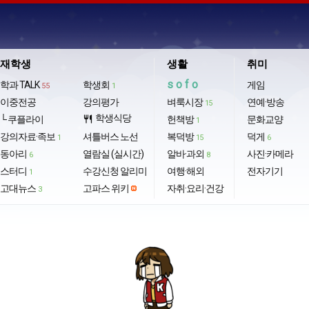
재학생
생활
취미
sofo
학과 TALK
학생회
게임
55
1
이중전공
강의평가
벼룩시장
연예·방송
15
학생식당
└ 쿠플라이
restaurant
헌책방
문화교양
1
강의자료·족보
셔틀버스 노선
복덕방
덕게
1
15
6
동아리
열람실 (실시간)
알바·과외
사진·카메라
6
8
스터디
수강신청 알리미
여행·해외
전자기기
1
고대뉴스
고파스 위키
자취·요리·건강
3