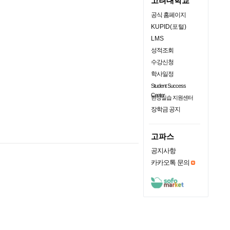
고려대학교
공식 홈페이지
KUPID(포털)
LMS
성적조회
수강신청
학사일정
Student Success
Center
현장실습 지원센터
장학금 공지
고파스
공지사항
카카오톡 문의