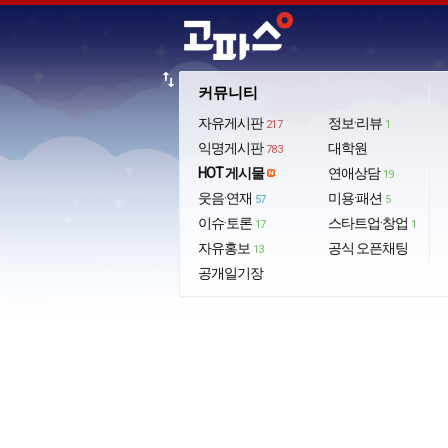
import_export
커뮤니티
자유게시판
정보·리뷰
217
1
익명게시판
대학원
783
HOT 게시물
연애상담
19
웃음·연재
미용·패션
57
5
이슈·토론
스타트업·창업
17
1
자유홍보
공식 오픈채팅
13
공개일기장