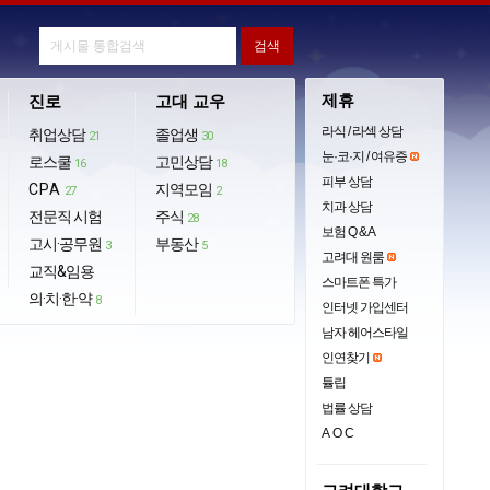
제휴
진로
고대 교우
라식 / 라섹 상담
취업상담
졸업생
21
30
눈·코·지 / 여유증
로스쿨
고민상담
16
18
피부 상담
CPA
지역모임
27
2
치과 상담
전문직 시험
주식
28
보험 Q & A
고시·공무원
부동산
3
5
고려대 원룸
교직&임용
스마트폰 특가
의·치·한·약
8
인터넷 가입센터
남자 헤어스타일
인연찾기
튤립
법률 상담
AOC