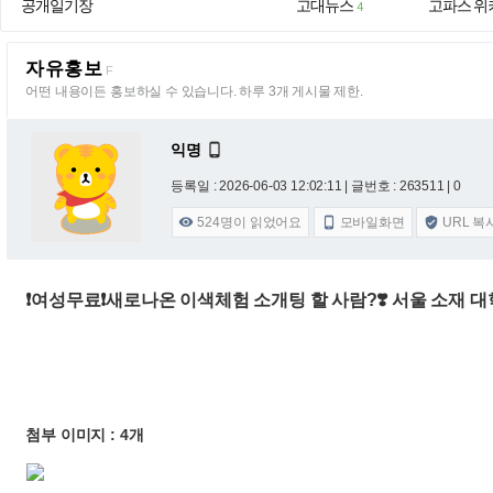
공개일기장
고대뉴스
고파스 위
4
자유홍보
F
어떤 내용이든 홍보하실 수 있습니다. 하루 3개 게시물 제한.
익명

등록일 : 2026-06-03 12:02:11
| 글번호 : 263511 | 0
524
명이 읽었어요
모바일화면
URL 복



❗️여성무료❗️새로나온 이색체험 소개팅 할 사람?❣️ 서울 소재 
첨부 이미지 : 4개