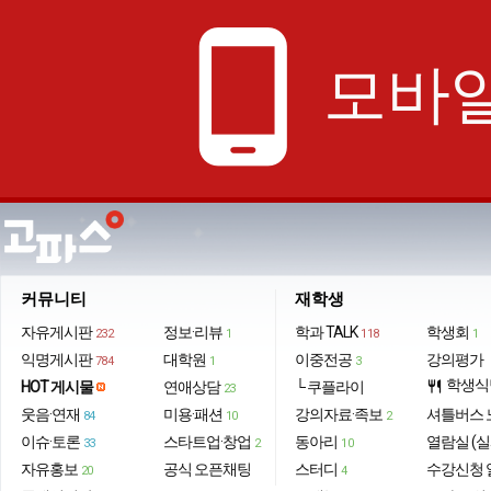
phone_android
모바일
커뮤니티
재학생
자유게시판
정보·리뷰
학과 TALK
학생회
232
1
118
1
익명게시판
대학원
이중전공
강의평가
784
1
3
학생식
HOT 게시물
연애상담
└ 쿠플라이
restaurant
23
웃음·연재
미용·패션
강의자료·족보
셔틀버스 
84
10
2
이슈·토론
스타트업·창업
동아리
열람실 (실
33
2
10
자유홍보
공식 오픈채팅
스터디
수강신청 
20
4