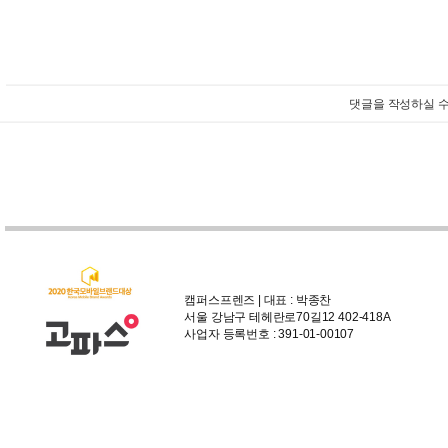
댓글을 작성하실 수
캠퍼스프렌즈 | 대표 : 박종찬
서울 강남구 테헤란로70길12 402-418A
사업자 등록번호 : 391-01-00107