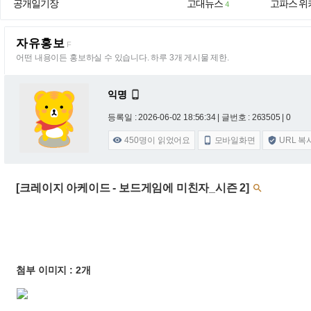
공개일기장
고대뉴스
고파스 위
4
자유홍보
F
어떤 내용이든 홍보하실 수 있습니다. 하루 3개 게시물 제한.
익명

등록일 : 2026-06-02 18:56:34
| 글번호 : 263505 | 0
450
명이 읽었어요
모바일화면
URL 복



[크레이지 아케이드 - 보드게임에 미친자_시즌 2]

첨부 이미지 : 2개