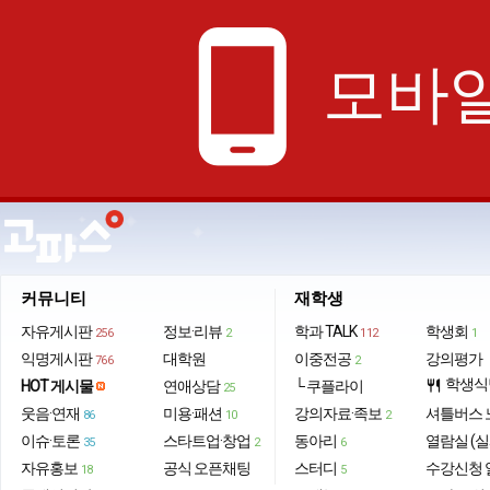
phone_android
모바일
커뮤니티
재학생
자유게시판
정보·리뷰
학과 TALK
학생회
256
2
112
1
익명게시판
대학원
이중전공
강의평가
766
2
학생식
HOT 게시물
연애상담
└ 쿠플라이
restaurant
25
웃음·연재
미용·패션
강의자료·족보
셔틀버스 
86
10
2
이슈·토론
스타트업·창업
동아리
열람실 (실
35
2
6
자유홍보
공식 오픈채팅
스터디
수강신청 
18
5