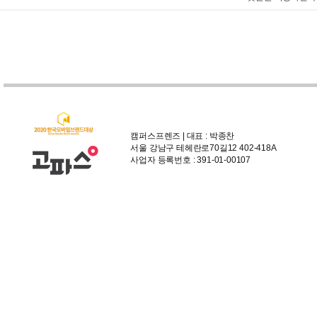
캠퍼스프렌즈 | 대표 : 박종찬
서울 강남구 테헤란로70길12 402-418A
사업자 등록번호 : 391-01-00107