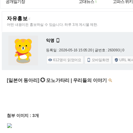
공개일기장
고대뉴스
고파스 위키
1
자유홍보
F
어떤 내용이든 홍보하실 수 있습니다. 하루 3개 게시물 제한.
익명

등록일 : 2026-05-16 15:05:20
| 글번호 : 263093 | 0
612
명이 읽었어요
모바일화면
URL 복



[일본어 동아리] 💮 모노가타리 | 우리들의 이야기

첨부 이미지 : 3개