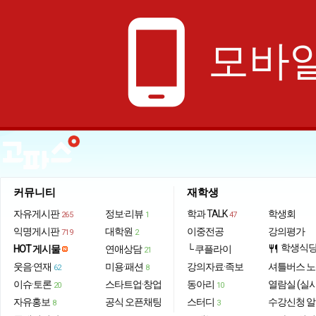
phone_android
모바일
커뮤니티
재학생
자유게시판
정보·리뷰
학과 TALK
학생회
265
1
47
익명게시판
대학원
이중전공
강의평가
719
2
학생식
HOT 게시물
연애상담
└ 쿠플라이
restaurant
21
웃음·연재
미용·패션
강의자료·족보
셔틀버스 
62
8
이슈·토론
스타트업·창업
동아리
열람실 (실
20
10
자유홍보
공식 오픈채팅
스터디
수강신청 
8
3