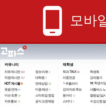
phone_android
모바일
커뮤니티
재학생
자유게시판
정보·리뷰
학과 TALK
학생회
252
2
40
익명게시판
대학원
이중전공
강의평가
727
2
학생식
HOT 게시물
연애상담
└ 쿠플라이
restaurant
23
웃음·연재
미용·패션
강의자료·족보
셔틀버스 
61
9
이슈·토론
스타트업·창업
동아리
열람실 (실
24
12
자유홍보
공식 오픈채팅
스터디
수강신청 
15
5