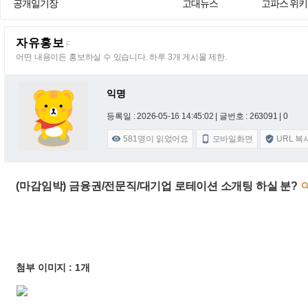
공개일기장
고대뉴스
고파스 위키
자유홍보
F
어떤 내용이든 홍보하실 수 있습니다. 하루 3개 게시물 제한.
익명
등록일 : 2026-05-16 14:45:02
| 글번호 : 263091 | 0
581
명이 읽었어요
모바일화면
URL 복



(마감임박) 금융권/전문직/대기업 로테이션 소개팅 하실 분?
첨부 이미지 : 1개