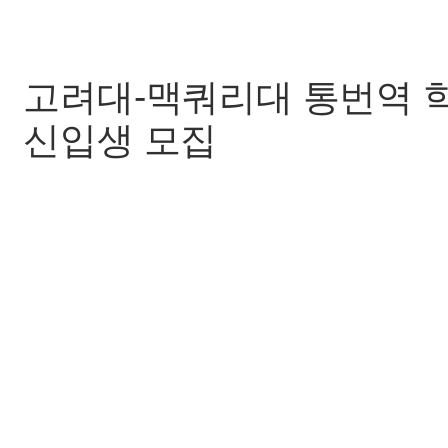
고려대-맥쿼리대 통번역 학
신입생 모집