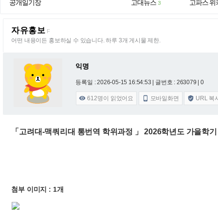
공개일기장
고대뉴스
고파스 위
3
자유홍보
F
어떤 내용이든 홍보하실 수 있습니다. 하루 3개 게시물 제한.
익명
등록일 : 2026-05-15 16:54:53
| 글번호 : 263079 | 0
612
명이 읽었어요
모바일화면
URL 복



「고려대-맥쿼리대 통번역 학위과정 」 2026학년도 가을학기
첨부 이미지 : 1개