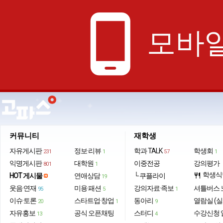
phone_android
모바일
커뮤니티
재학생
자유게시판
정보·리뷰
학과 TALK
학생회
231
1
57
1
익명게시판
대학원
이중전공
강의평가
801
1
학생식
HOT 게시물
연애상담
└ 쿠플라이
restaurant
19
웃음·연재
미용·패션
강의자료·족보
셔틀버스 
95
5
1
이슈·토론
스타트업·창업
동아리
열람실 (실
20
1
9
자유홍보
공식 오픈채팅
스터디
수강신청 
13
4