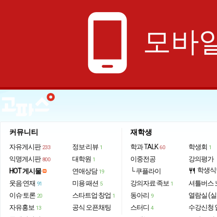
phone_android
모바일
커뮤니티
재학생
자유게시판
정보·리뷰
학과 TALK
학생회
233
1
60
1
익명게시판
대학원
이중전공
강의평가
800
1
학생식
HOT 게시물
연애상담
└ 쿠플라이
restaurant
19
웃음·연재
미용·패션
강의자료·족보
셔틀버스 
91
5
1
이슈·토론
스타트업·창업
동아리
열람실 (실
20
1
9
자유홍보
공식 오픈채팅
스터디
수강신청 
13
4