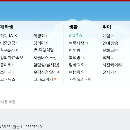
재학생
생활
취미
sofo
학과 TALK
학생회
게임
51
1
2
이중전공
강의평가
벼룩시장
연예·방송
1
11
학생식당
└ 쿠플라이
restaurant
헌책방
문화교양
1
강의자료·족보
셔틀버스 노선
복덕방
덕게
15
3
동아리
열람실 (실시간)
알바·과외
사진·카메라
9
8
스터디
수강신청 알리미
여행·해외
전자기기
5
고대뉴스
고파스 위키
자취·요리·건강
게시물 제한.
3:35:26
| 글번호 : 263072 | 0