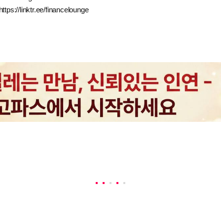
https://linktr.ee/financelounge