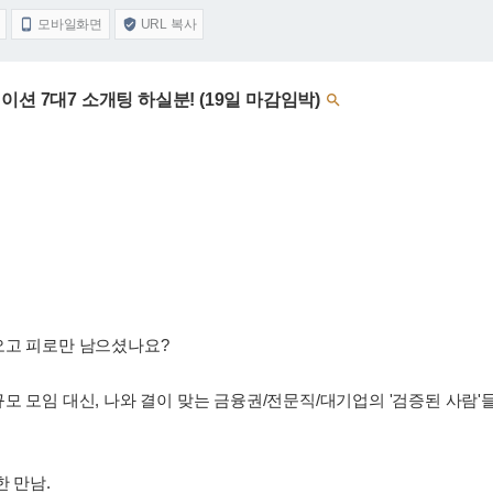
모바일화면
URL 복사


션 7대7 소개팅 하실분! (19일 마감임박)

오고 피로만 남으셨나요?
모 모임 대신, 나와 결이 맞는 금융권/전문직/대기업의 '검증된 사람'
한 만남.