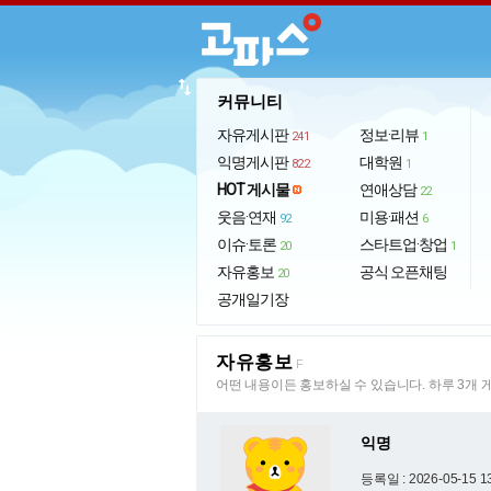
import_export
커뮤니티
자유게시판
정보·리뷰
241
1
익명게시판
대학원
822
1
HOT 게시물
연애상담
22
웃음·연재
미용·패션
92
6
이슈·토론
스타트업·창업
20
1
자유홍보
공식 오픈채팅
20
공개일기장
자유홍보
F
어떤 내용이든 홍보하실 수 있습니다. 하루 3개 
익명
등록일 : 2026-05-15 1