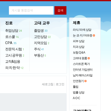
제휴
진로
고대 교우
라식 / 라섹 상담
취업상담
졸업생
24
33
눈·코·지 / 여유증
로스쿨
고민상담
16
22
피부 상담
CPA
지역모임
35
2
치과 상담
전문직 시험
주식
1
41
보험 Q & A
고시·공무원
부동산
2
5
고려대 원룸
교직&임용
스마트폰 특가
의·치·한·약
12
인터넷 가입센터
남자 헤어스타일
인연찾기
새로고침
|
로그인
튤립
법률 상담
AOC