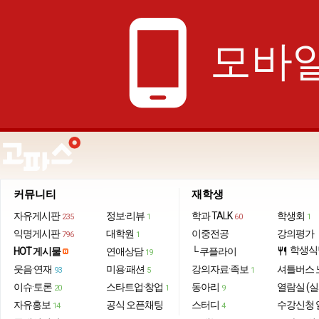
phone_android
모바일
커뮤니티
재학생
자유게시판
정보·리뷰
학과 TALK
학생회
235
1
60
1
익명게시판
대학원
이중전공
강의평가
796
1
학생식
HOT 게시물
연애상담
└ 쿠플라이
restaurant
19
웃음·연재
미용·패션
강의자료·족보
셔틀버스 
93
5
1
이슈·토론
스타트업·창업
동아리
열람실 (실
20
1
9
자유홍보
공식 오픈채팅
스터디
수강신청 
14
4