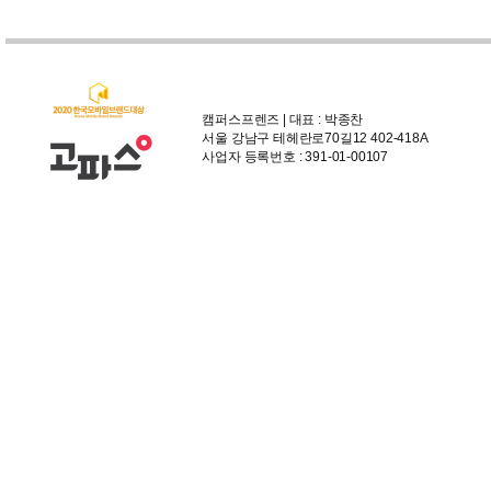
캠퍼스프렌즈 | 대표 : 박종찬
서울 강남구 테헤란로70길12 402-418A
사업자 등록번호 : 391-01-00107