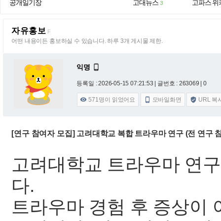
공개일기장
고대뉴스
고파스 위
3
자유홍보
F
어떤 내용이든 홍보하실 수 있습니다. 하루 3개 게시물 제한.
익명

등록일 : 2026-05-15 07:21:53
| 글번호 : 263069 | 0
571
명이 읽었어요
모바일화면
URL 복



[연구 참여자 모집] 고려대학교 복합 트라우마 연구 (전 연구 
고려대학교 트라우마 연
다.
트라우마 경험 후 증상이