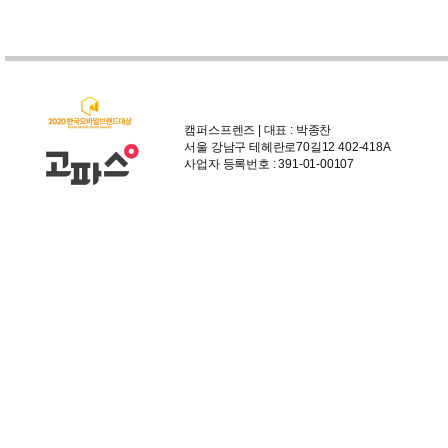
캠퍼스프렌즈 | 대표 : 박종찬
서울 강남구 테헤란로70길12 402-418A
사업자 등록번호 : 391-01-00107