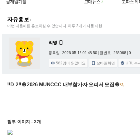
공개일기장
고대뉴스
고파스 위
3
자유홍보
F
어떤 내용이든 홍보하실 수 있습니다. 하루 3개 게시물 제한.
익명

등록일 : 2026-05-15 01:48:50
| 글번호 : 263068 | 0
582
명이 읽었어요
모바일화면
URL 복



‼️D-2‼️ 🌐 2026 MUNCCC 내부참가자 오피서 모집 🌐

첨부 이미지 : 2개