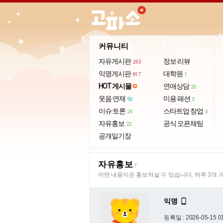
import_export
커뮤니티
자유게시판
정보·리뷰
243
익명게시판
대학원
817
1
HOT 게시물
연애상담
20
웃음·연재
미용·패션
90
5
이슈·토론
스타트업·창업
24
3
자유홍보
공식 오픈채팅
23
공개일기장
자유홍보
F
어떤 내용이든 홍보하실 수 있습니다. 하루 3개 
익명

등록일 : 2026-05-15 0