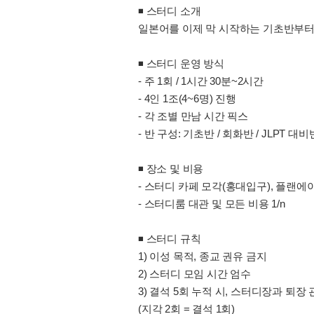
◾️ 스터디 소개
일본어를 이제 막 시작하는 기초반부터 
◾️ 스터디 운영 방식
- 주 1회 / 1시간 30분~2시간
- 4인 1조(4~6명) 진행
- 각 조별 만남 시간 픽스
- 반 구성: 기초반 / 회화반 / JLPT 대비
◾️ 장소 및 비용
- 스터디 카페 모각(홍대입구), 플랜
- 스터디룸 대관 및 모든 비용 1/n
◾️ 스터디 규칙
1) 이성 목적, 종교 권유 금지
2) 스터디 모임 시간 엄수
3) 결석 5회 누적 시, 스터디장과 퇴장
(지각 2회 = 결석 1회)