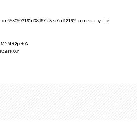
ite/2bee6580503181d38467fe3ea7ed1219?source=copy_link
pe4JMYMR2peKA
/sKSB40Xh