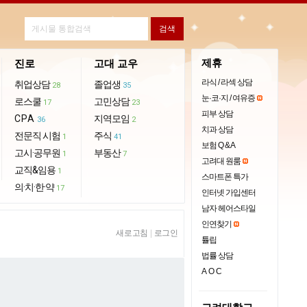
제휴
진로
고대 교우
라식 / 라섹 상담
취업상담
졸업생
28
35
눈·코·지 / 여유증
로스쿨
고민상담
17
23
피부 상담
CPA
지역모임
36
2
치과 상담
전문직 시험
주식
1
41
보험 Q & A
고시·공무원
부동산
1
7
고려대 원룸
교직&임용
1
스마트폰 특가
의·치·한·약
17
인터넷 가입센터
남자 헤어스타일
인연찾기
새로고침
|
로그인
튤립
법률 상담
AOC