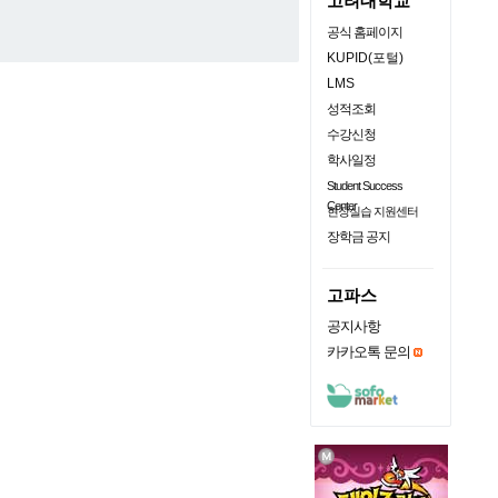
고려대학교
공식 홈페이지
KUPID(포털)
LMS
성적조회
수강신청
학사일정
Student Success
Center
현장실습 지원센터
장학금 공지
고파스
공지사항
카카오톡 문의