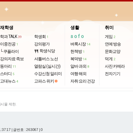
재학생
생활
취미
sofo
학과 TALK
학생회
게임
39
1
2
이중전공
강의평가
벼룩시장
연예·방송
1
14
학생식당
└ 쿠플라이
restaurant
헌책방
문화교양
1
강의자료·족보
셔틀버스 노선
복덕방
덕게
14
2
동아리
열람실 (실시간)
알바·과외
사진·카메라
11
8
스터디
수강신청 알리미
여행·해외
전자기기
5
고대뉴스
고파스 위키
자취·요리·건강
4
게시물 제한.
1:37:17
| 글번호 : 263067 | 0