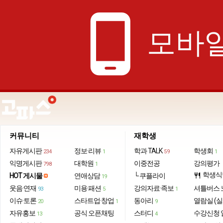
phone_android
모바일
커뮤니티
재학생
자유게시판
정보·리뷰
학과 TALK
학생회
234
1
59
1
익명게시판
대학원
이중전공
강의평가
798
1
학생식
HOT 게시물
연애상담
└ 쿠플라이
restaurant
19
웃음·연재
미용·패션
강의자료·족보
셔틀버스 
93
5
1
이슈·토론
스타트업·창업
동아리
열람실 (실
20
1
9
자유홍보
공식 오픈채팅
스터디
수강신청 
13
4