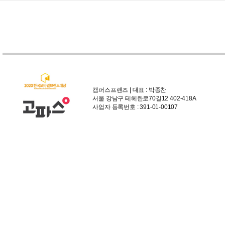
캠퍼스프렌즈 | 대표 : 박종찬
서울 강남구 테헤란로70길12 402-418A
사업자 등록번호 : 391-01-00107