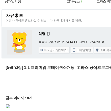
공개일기장
고대뉴스
고파스 위
3
자유홍보
F
어떤 내용이든 홍보하실 수 있습니다. 하루 3개 게시물 제한.
익명

등록일 : 2026-05-14 23:13:14
| 글번호 : 263065 | 0
677
명이 읽었어요
모바일화면
URL 복



[5월 일정] 1:1 프리미엄 로테이션소개팅_고파스 공식프로그램
첨부 이미지 : 8개