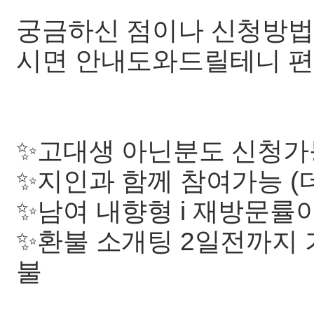
궁금하신 점이나 신청방법
시면 안내도와드릴테니 편하게
✨️고대생 아닌분도 신청가
✨️지인과 함께 참여가능 (
✨️남여 내향형 i 재방문률
✨️환불 소개팅 2일전까지
불