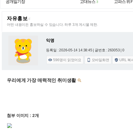
공개일기장
고대뉴스
고파스 위
3
자유홍보
F
어떤 내용이든 홍보하실 수 있습니다. 하루 3개 게시물 제한.
익명
등록일 : 2026-05-14 14:38:45
| 글번호 : 263053 | 0
596
명이 읽었어요
모바일화면
URL 복



우리에게 가장 매력적인 취미생활

첨부 이미지 : 2개