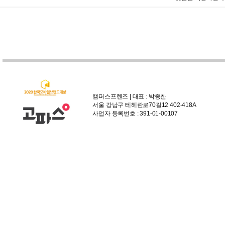
캠퍼스프렌즈 | 대표 : 박종찬
서울 강남구 테헤란로70길12 402-418A
사업자 등록번호 : 391-01-00107