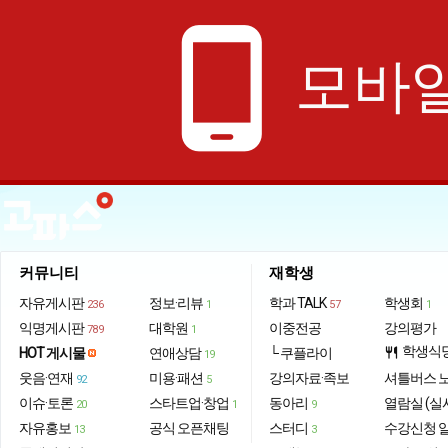
phone_android
모바일
커뮤니티
재학생
자유게시판
정보·리뷰
학과 TALK
학생회
236
1
57
1
익명게시판
대학원
이중전공
강의평가
789
1
학생식
HOT 게시물
연애상담
└ 쿠플라이
restaurant
19
웃음·연재
미용·패션
강의자료·족보
셔틀버스 
92
5
이슈·토론
스타트업·창업
동아리
열람실 (실
20
1
9
자유홍보
공식 오픈채팅
스터디
수강신청 
13
3