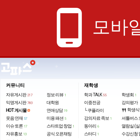
phone_android
모바일
커뮤니티
재학생
자유게시판
정보·리뷰
학과 TALK
학생회
217
1
55
1
익명게시판
대학원
이중전공
강의평가
783
학생식
HOT 게시물
연애상담
└ 쿠플라이
restaurant
19
웃음·연재
미용·패션
강의자료·족보
셔틀버스 
57
5
1
이슈·토론
스타트업·창업
동아리
열람실 (실
17
1
6
자유홍보
공식 오픈채팅
스터디
수강신청 
13
1