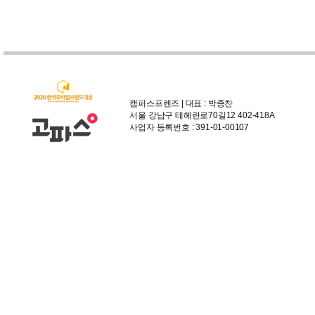
캠퍼스프렌즈 | 대표 : 박종찬
서울 강남구 테헤란로70길12 402-418A
사업자 등록번호 : 391-01-00107