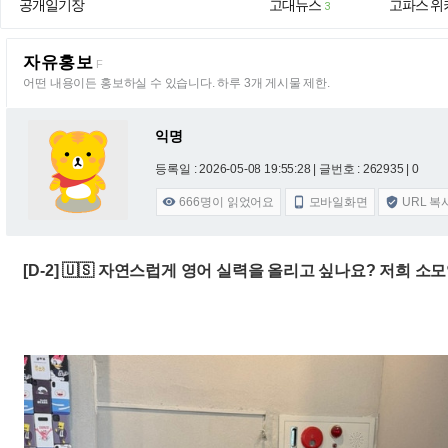
공개일기장
고대뉴스
고파스 위
3
자유홍보
F
어떤 내용이든 홍보하실 수 있습니다. 하루 3개 게시물 제한.
익명
등록일 : 2026-05-08 19:55:28
| 글번호 : 262935 | 0
666
명이 읽었어요
모바일화면
URL 복



[D-2] 🇺🇸 자연스럽게 영어 실력을 올리고 싶나요? 저희 