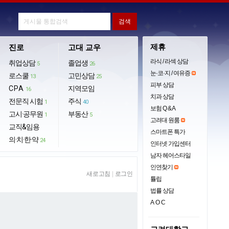
제휴
진로
고대 교우
라식 / 라섹 상담
취업상담
졸업생
5
26
눈·코·지 / 여유증
로스쿨
고민상담
13
25
피부 상담
CPA
지역모임
16
치과 상담
전문직 시험
주식
1
40
보험 Q & A
고시·공무원
부동산
1
5
고려대 원룸
교직&임용
스마트폰 특가
의·치·한·약
24
인터넷 가입센터
남자 헤어스타일
인연찾기
새로고침
|
로그인
튤립
법률 상담
AOC