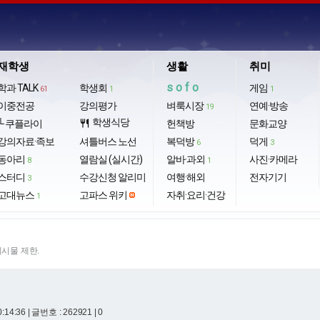
재학생
생활
취미
sofo
학과 TALK
학생회
게임
61
1
1
이중전공
강의평가
벼룩시장
연예·방송
19
학생식당
└ 쿠플라이
restaurant
헌책방
문화교양
강의자료·족보
셔틀버스 노선
복덕방
덕게
6
3
동아리
열람실 (실시간)
알바·과외
사진·카메라
8
1
스터디
수강신청 알리미
여행·해외
전자기기
3
고대뉴스
고파스 위키
자취·요리·건강
1
게시물 제한.
0:14:36
| 글번호 : 262921 | 0