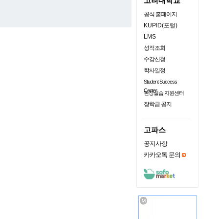
고려대학교
공식 홈페이지
KUPID(포털)
LMS
성적조회
수강신청
학사일정
Student Success
Center
현장실습 지원센터
장학금 공지
고파스
공지사항
카카오톡 문의