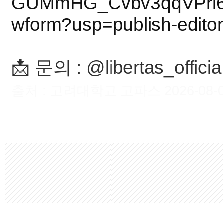
GUMmHG_Cvbv3qqVPrl6
wform?usp=publish-editor
📩 문의 : @libertas_officia
출처 : 고려대학교 고파스 2026-08-08 