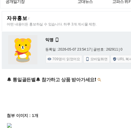
공개일기장
고대뉴스
고파스 위
자유홍보
F
어떤 내용이든 홍보하실 수 있습니다. 하루 3개 게시물 제한.
익명

등록일 : 2026-05-07 23:54:17
| 글번호 : 262911 | 0
709
명이 읽었어요
모바일화면
URL 복



🔔 통일골든벨🔔 참가하고 상품 받아가세요❗

첨부 이미지 : 1개