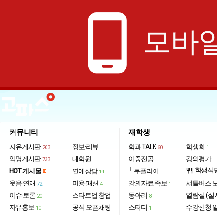
phone_android
모바일
커뮤니티
재학생
자유게시판
정보·리뷰
학과 TALK
학생회
203
60
1
익명게시판
대학원
이중전공
강의평가
733
학생식
HOT 게시물
연애상담
└ 쿠플라이
restaurant
14
웃음·연재
미용·패션
강의자료·족보
셔틀버스 
72
4
1
이슈·토론
스타트업·창업
동아리
열람실 (실
20
8
자유홍보
공식 오픈채팅
스터디
수강신청 
10
1