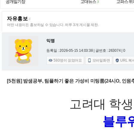
공개일기장
고대뉴스
고파스 위
3
자유홍보
F
어떤 내용이든 홍보하실 수 있습니다. 하루 3개 게시물 제한.
익명
등록일 : 2026-05-15 14:03:38
| 글번호 : 263074 | 0
593
명이 읽었어요
모바일화면
URL 복



[5천원] 밤샘공부, 팀플하기 좋은 가성비 미팅룸(24시O, 인
고려대 학
블루