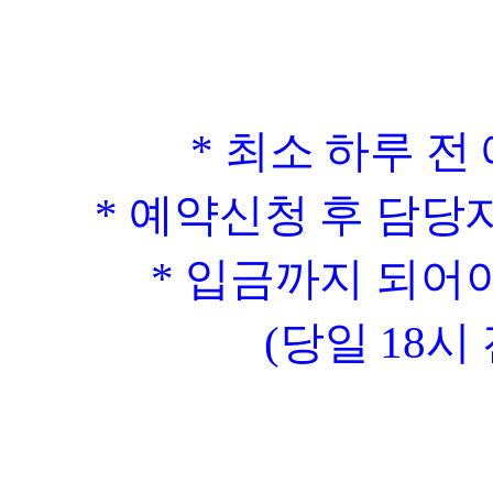
*
최소 하루 전
*
예약신청 후 담당
*
입금까지 되어야
(
당일
18
시