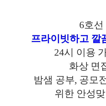
6
호선
프라이빗하고 깔
24
시 이용
화상 면
밤샘 공부
,
공모전
위한 안성