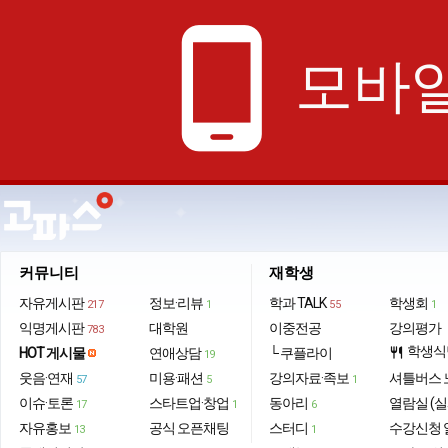
phone_android
모바일
커뮤니티
재학생
자유게시판
정보·리뷰
학과 TALK
학생회
217
1
55
1
익명게시판
대학원
이중전공
강의평가
783
학생식
HOT 게시물
연애상담
└ 쿠플라이
restaurant
19
웃음·연재
미용·패션
강의자료·족보
셔틀버스 
57
5
1
이슈·토론
스타트업·창업
동아리
열람실 (실
17
1
6
자유홍보
공식 오픈채팅
스터디
수강신청 
13
1