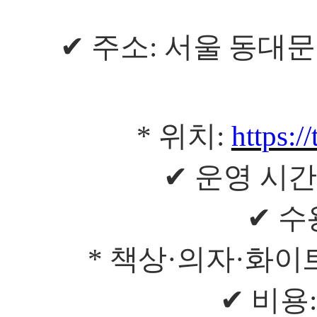
✔
주소
:
서울 동대문
*
위치
:
https:/
✔
운영 시
✔
수
*
책상
·
의자
·
화이
✔
비용