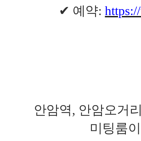
✔
예약
:
https:
안암역
,
안암오거리
미팅룸이