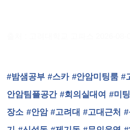
출처 : 고려대학교 고파스 2026-08-08 
#밤샘공부
#스카
#안암미팅룸
#
안암팀플공간
#회의실대여
#미
장소
#안암
#고려대
#고대근처
기
#신설동
#제기동
#무인운영