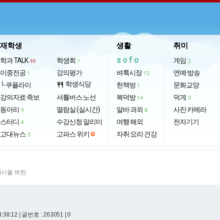
재학생
생활
취미
sofo
학과 TALK
학생회
게임
48
1
2
이중전공
강의평가
벼룩시장
연예·방송
1
12
학생식당
└ 쿠플라이
restaurant
헌책방
문화교양
1
강의자료·족보
셔틀버스 노선
복덕방
덕게
14
3
동아리
열람실 (실시간)
알바·과외
사진·카메라
9
8
스터디
수강신청 알리미
여행·해외
전자기기
4
고대뉴스
고파스 위키
자취·요리·건강
3
게시물 제한.
3:38:12
| 글번호 : 263051 | 0