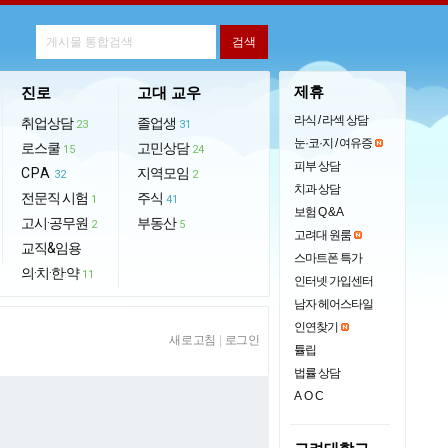
제휴
진로
고대 교우
라식 / 라섹 상담
취업상담
졸업생
23
31
눈·코·지 / 여유증
로스쿨
고민상담
15
24
피부 상담
CPA
지역모임
32
2
치과 상담
전문직 시험
주식
1
41
보험 Q & A
고시·공무원
부동산
2
5
고려대 원룸
교직&임용
스마트폰 특가
의·치·한·약
11
인터넷 가입센터
남자 헤어스타일
인연찾기
새로고침
|
로그인
튤립
법률 상담
AOC