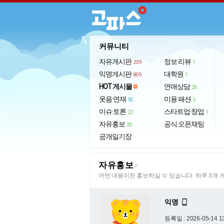
import_export
커뮤니티
자유게시판
정보·리뷰
239
1
익명게시판
대학원
809
1
HOT 게시물
연애상담
20
웃음·연재
미용·패션
92
5
이슈·토론
스타트업·창업
22
1
자유홍보
공식 오픈채팅
20
공개일기장
자유홍보
F
어떤 내용이든 홍보하실 수 있습니다. 하루 3개 
익명

등록일 : 2026-05-14 1