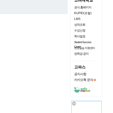
고려대학교
공식 홈페이지
KUPID(포털)
LMS
성적조회
수강신청
학사일정
Student Success
Center
현장실습 지원센터
장학금 공지
고파스
공지사항
카카오톡 문의