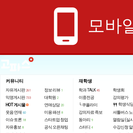
phone_android
모바일
커뮤니티
재학생
자유게시판
정보·리뷰
학과 TALK
학생회
261
1
45
익명게시판
대학원
이중전공
강의평가
733
2
학생식
HOT 게시물
연애상담
└ 쿠플라이
restaurant
20
웃음·연재
미용·패션
강의자료·족보
셔틀버스 
60
8
이슈·토론
스타트업·창업
동아리
열람실 (실
18
9
자유홍보
공식 오픈채팅
스터디
수강신청 
8
4