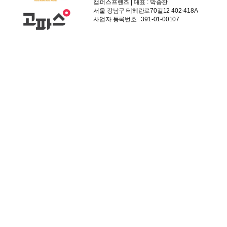
캠퍼스프렌즈 | 대표 : 박종찬
서울 강남구 테헤란로70길12 402-418A
사업자 등록번호 : 391-01-00107